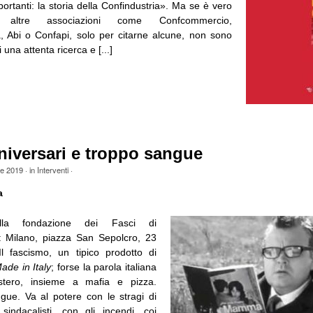
portanti: la storia della Confindustria». Ma se è vero
altre associazioni come Confcommercio,
a, Abi o Confapi, solo per citarne alcune, non sono
 una attenta ricerca e [...]
niversari e troppo sangue
le 2019
· in
Interventi
·
a
alla fondazione dei Fasci di
: Milano, piazza San Sepolcro, 23
l fascismo, un tipico prodotto di
ade in Italy
; forse la parola italiana
estero, insieme a mafia e pizza.
ngue. Va al potere con le stragi di
sindacalisti, con gli incendi, coi