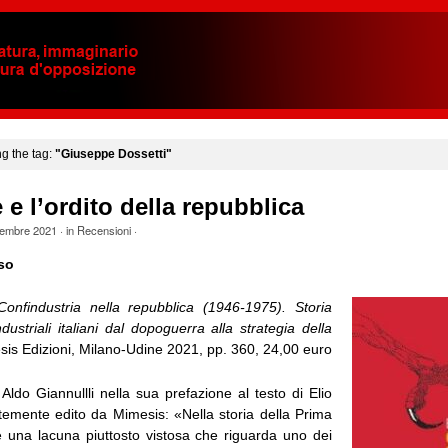
ng the tag:
"Giuseppe Dossetti"
 e l’ordito della repubblica
embre 2021
· in
Recensioni
·
so
Confindustria nella repubblica (1946-1975). Storia
industriali italiani dal dopoguerra alla strategia della
sis Edizioni, Milano-Udine 2021, pp. 360, 24,00 euro
ldo Giannullli nella sua prefazione al testo di Elio
temente edito da Mimesis: «Nella storia della Prima
è una lacuna piuttosto vistosa che riguarda uno dei