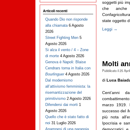
soggetti più im
che anche 
Articoli recenti
Confagricoltur
Quando Dio non risponde
state oggetto di
alla chiamata
6 Agosto
Leggi →
2026
Street Fighting Men
5
Agosto 2026
Si alza il vento / 4 – Zone
di morte
4 Agosto 2026
Genova è Napoli: Blaise
Molti an
Cendrars torna in Italia con
Pubblicato il
25 Apri
Bourlinguer
4 Agosto 2026
di
Luca Baiad
Dal modernismo
all’attivismo femminista: la
Cent’anni d
risemantizzazione del
combattimento
primitivismo
2 Agosto 2026
marzo 1919. I
Difendersi dai morti
1
successo del
M
Agosto 2026
più nota all’
Quello che è stato fatto di
Ipocrisia e sa
noi
31 Luglio 2026
democratici e 
Anamnesi di una paranoia