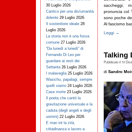
saccheggi; 
30 Luglio 2026
pronuncia col T
Cantico per una dis/umanità
sono poche dec
dolente
29 Luglio 2026
Al fascismo bas
Il sostenitore ideale
28
Luglio 2026
Leggi →
La storia non è una fossa
comune
27 Luglio 2026
“Da lunedì a lunedì” di
Talking
Fernando Di Leo per
guardare ai resti dei
Pubblicato il
10 Dic
Settanta
26 Luglio 2026
di
Sandro Moi
I malaveglia
25 Luglio 2026
Wasichu, papalagi, sempre
quelli siamo
24 Luglio 2026
Case morte
23 Luglio 2026
Il poeta che cantò la
gravitazione universale e la
caduta (degli angeli e degli
uomini)
22 Luglio 2026
E man int la zità,
cittadinanza e lavoro a