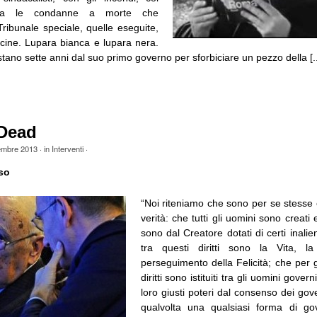
ma le condanne a morte che
ribunale speciale, quelle eseguite,
ine. Lupara bianca e lupara nera.
tano sette anni dal suo primo governo per sforbiciare un pezzo della [..
 Dead
embre 2013
· in
Interventi
·
so
“Noi riteniamo che sono per se stesse 
verità: che tutti gli uomini sono creati 
sono dal Creatore dotati di certi inaliena
tra questi diritti sono la Vita, la
perseguimento della Felicità; che per g
diritti sono istituiti tra gli uomini gover
loro giusti poteri dal consenso dei gov
qualvolta una qualsiasi forma di g