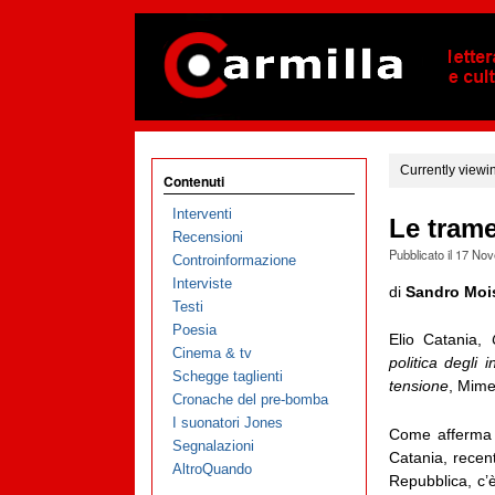
Currently viewi
Contenuti
Interventi
Le trame
Recensioni
Pubblicato il
17 Nov
Controinformazione
Interviste
di
Sandro Moi
Testi
Poesia
Elio Catania,
Cinema & tv
politica degli 
Schegge taglienti
tensione
, Mime
Cronache del pre-bomba
I suonatori Jones
Come afferma A
Segnalazioni
Catania, recen
AltroQuando
Repubblica, c’