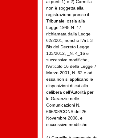
ai punti 1) e 2) Carmilla
non è soggetta alla
registrazione presso il
Tribunale, ossia alla
Legge 1948 N. 47,
richiamata dalla Legge
62/2001, nonché l’Art. 3-
Bis del Decreto Legge
103/2012, _N. 4_16 e
successive modifiche,
l’Articolo 16 della Legge 7
Marzo 2001, N. 62 e ad
essa non si applicano le
disposizioni di cui alla
delibera dell'Autorità per
le Garanzie nelle
Comunicazioni N.
666/08/CONS del 26
Novembre 2008, e
successive modifiche.
4) Carmilla è composta da