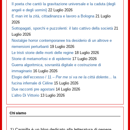
Il poeta che cantò la gravitazione universale e la caduta (degli
angeli e degli uomini)
22 Luglio 2026
E man int la zità, cittadinanza e lavoro a Bologna
21 Luglio
2026
Sottopagati, sporchi e puzzolenti: il lato cattivo della società
21
Luglio 2026
Nostalgie horror contemporanee tra desiderio di un altrove e
riemersioni perturbanti
19 Luglio 2026
Le tristi storie delle morti delle regine
18 Luglio 2026
Storie di metamorfosi e di epidemie
17 Luglio 2026
Guerra algoritmica, sovranità digitale e costruzione di
immaginario
16 Luglio 2026
Elogio dell’eccesso / 11 –
Per me si va ne la città dolente…
la
fucina infernale di Cèline
15 Luglio 2026
Due racconti pre agostani
14 Luglio 2026
L’altro Di Vittorio
13 Luglio 2026
Chi siamo
1) Carmilla è un blog dedicato alla letteratura di genere,