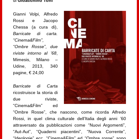
di
Gioacchino Toni
Gianni Volpi, Alfredo
Rossi e Jacopo
Chessa (a cura di),
Barricate di carta.
“Cinema&Film”,
“Ombre Rosse”, due
riviste intorno al ’68
,
Mimesis, Milano –
Udine, 2013, 340
pagine, € 24,00
Barricate di Carta
ricostruisce la storia di
due riviste,
“Cinema&Film” ed
“Ombre Rosse”, che nascono, come ricorda Alfredo
Rossi, in quel clima culturale dell’Italia degli anni ’60
attraversato da pubblicazioni come “Nuovi Argomenti”,
“Aut-Aut”, “Quaderni piacentini”, “Nuova Corrente”,
“Ideologie” ecc. “Cinema&Film” ed “Ombre rosse” sono