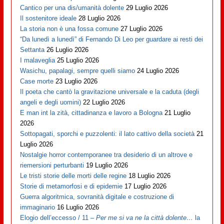
Cantico per una dis/umanità dolente
29 Luglio 2026
Il sostenitore ideale
28 Luglio 2026
La storia non è una fossa comune
27 Luglio 2026
“Da lunedì a lunedì” di Fernando Di Leo per guardare ai resti dei
Settanta
26 Luglio 2026
I malaveglia
25 Luglio 2026
Wasichu, papalagi, sempre quelli siamo
24 Luglio 2026
Case morte
23 Luglio 2026
Il poeta che cantò la gravitazione universale e la caduta (degli
angeli e degli uomini)
22 Luglio 2026
E man int la zità, cittadinanza e lavoro a Bologna
21 Luglio
2026
Sottopagati, sporchi e puzzolenti: il lato cattivo della società
21
Luglio 2026
Nostalgie horror contemporanee tra desiderio di un altrove e
riemersioni perturbanti
19 Luglio 2026
Le tristi storie delle morti delle regine
18 Luglio 2026
Storie di metamorfosi e di epidemie
17 Luglio 2026
Guerra algoritmica, sovranità digitale e costruzione di
immaginario
16 Luglio 2026
Elogio dell’eccesso / 11 –
Per me si va ne la città dolente…
la