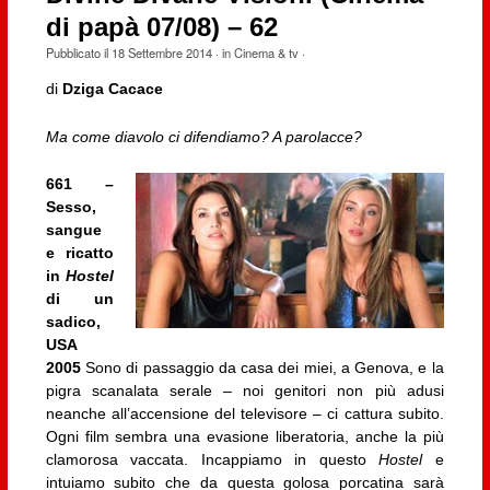
di papà 07/08) – 62
Pubblicato il
18 Settembre 2014
· in
Cinema & tv
·
di
Dziga Cacace
Ma come diavolo ci difendiamo? A parolacce?
661 –
Sesso,
sangue
e ricatto
in
Hostel
di un
sadico,
USA
2005
Sono di passaggio da casa dei miei, a Genova, e la
pigra scanalata serale – noi genitori non più adusi
neanche all’accensione del televisore – ci cattura subito.
Ogni film sembra una evasione liberatoria, anche la più
clamorosa vaccata. Incappiamo in questo
Hostel
e
intuiamo subito che da questa golosa porcatina sarà