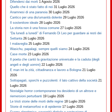
Difendersi dai morti
1 Agosto 2026
Quello che è stato fatto di noi
31 Luglio 2026
Anamnesi di una paranoia
30 Luglio 2026
Cantico per una dis/umanità dolente
29 Luglio 2026
Il sostenitore ideale
28 Luglio 2026
La storia non è una fossa comune
27 Luglio 2026
“Da lunedì a lunedì” di Fernando Di Leo per guardare ai resti dei
Settanta
26 Luglio 2026
I malaveglia
25 Luglio 2026
Wasichu, papalagi, sempre quelli siamo
24 Luglio 2026
Case morte
23 Luglio 2026
Il poeta che cantò la gravitazione universale e la caduta (degli
angeli e degli uomini)
22 Luglio 2026
E man int la zità, cittadinanza e lavoro a Bologna
21 Luglio
2026
Sottopagati, sporchi e puzzolenti: il lato cattivo della società
21
Luglio 2026
Nostalgie horror contemporanee tra desiderio di un altrove e
riemersioni perturbanti
19 Luglio 2026
Le tristi storie delle morti delle regine
18 Luglio 2026
Storie di metamorfosi e di epidemie
17 Luglio 2026
Guerra algoritmica, sovranità digitale e costruzione di