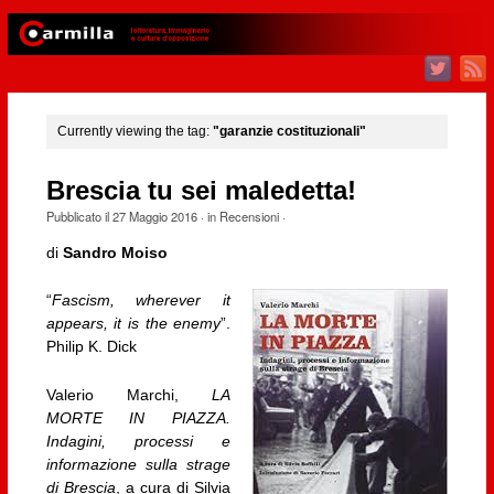
Currently viewing the tag:
"garanzie costituzionali"
Brescia tu sei maledetta!
Pubblicato il
27 Maggio 2016
· in
Recensioni
·
di
Sandro Moiso
“
Fascism, wherever it
appears, it is the enemy
”.
Philip K. Dick
Valerio Marchi,
LA
MORTE IN PIAZZA.
Indagini, processi e
informazione sulla strage
di Brescia
, a cura di Silvia