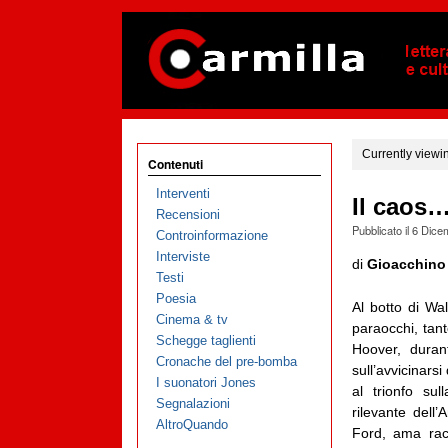
Currently viewi
Contenuti
Interventi
Il caos
Recensioni
Pubblicato il
6 Dice
Controinformazione
Interviste
di
Gioacchino
Testi
Poesia
Al botto di Wal
Cinema & tv
paraocchi, tan
Schegge taglienti
Hoover, duran
Cronache del pre-bomba
sull’avvicinars
I suonatori Jones
al trionfo su
Segnalazioni
rilevante dell
AltroQuando
Ford, ama rac