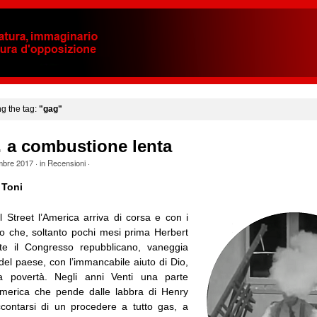
ng the tag:
"gag"
… a combustione lenta
mbre 2017
· in
Recensioni
·
 Toni
l Street l’America arriva di corsa e con i
to che, soltanto pochi mesi prima Herbert
te il Congresso repubblicano, vaneggia
i del paese, con l’immancabile aiuto di Dio,
lla povertà. Negli anni Venti una parte
’America che pende dalle labbra di Henry
contarsi di un procedere a tutto gas, a