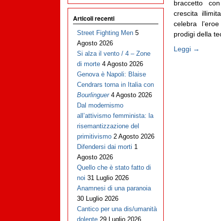
braccetto con
crescita illim
Articoli recenti
celebra l’ero
Street Fighting Men
5
prodigi della tec
Agosto 2026
Leggi →
Si alza il vento / 4 – Zone
di morte
4 Agosto 2026
Genova è Napoli: Blaise
Cendrars torna in Italia con
Bourlinguer
4 Agosto 2026
Dal modernismo
all’attivismo femminista: la
risemantizzazione del
primitivismo
2 Agosto 2026
Difendersi dai morti
1
Agosto 2026
Quello che è stato fatto di
noi
31 Luglio 2026
Anamnesi di una paranoia
30 Luglio 2026
Cantico per una dis/umanità
dolente
29 Luglio 2026