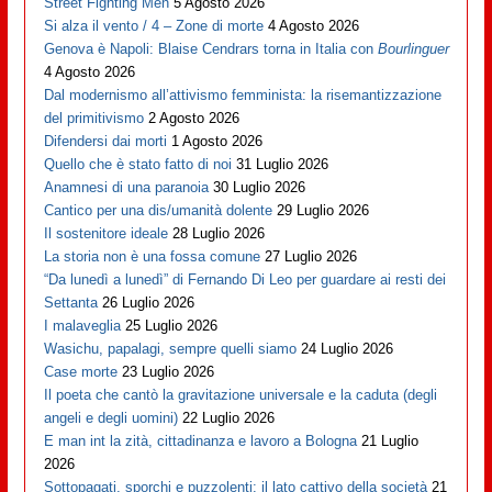
Street Fighting Men
5 Agosto 2026
Si alza il vento / 4 – Zone di morte
4 Agosto 2026
Genova è Napoli: Blaise Cendrars torna in Italia con
Bourlinguer
4 Agosto 2026
Dal modernismo all’attivismo femminista: la risemantizzazione
del primitivismo
2 Agosto 2026
Difendersi dai morti
1 Agosto 2026
Quello che è stato fatto di noi
31 Luglio 2026
Anamnesi di una paranoia
30 Luglio 2026
Cantico per una dis/umanità dolente
29 Luglio 2026
Il sostenitore ideale
28 Luglio 2026
La storia non è una fossa comune
27 Luglio 2026
“Da lunedì a lunedì” di Fernando Di Leo per guardare ai resti dei
Settanta
26 Luglio 2026
I malaveglia
25 Luglio 2026
Wasichu, papalagi, sempre quelli siamo
24 Luglio 2026
Case morte
23 Luglio 2026
Il poeta che cantò la gravitazione universale e la caduta (degli
angeli e degli uomini)
22 Luglio 2026
E man int la zità, cittadinanza e lavoro a Bologna
21 Luglio
2026
Sottopagati, sporchi e puzzolenti: il lato cattivo della società
21