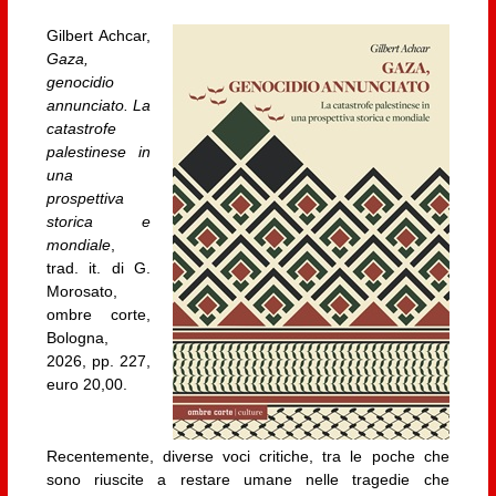
Gilbert Achcar,
Gaza,
genocidio
annunciato. La
catastrofe
palestinese in
una
prospettiva
storica e
mondiale
,
trad. it. di G.
Morosato,
ombre corte,
Bologna,
2026, pp. 227,
euro 20,00.
Recentemente, diverse voci critiche, tra le poche che
sono riuscite a restare umane nelle tragedie che