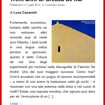
Pubblicato il
11 Luglio 2014
· in
I suonatori Jones
·
di
Luca Casarotti
Fortemente eccentrico,
lontano dalle (anche se
non estraneo alle)
sonorità pop di metà
anni Ottanta, i testi scritti
in una lingua ostica
persino ai genovesi:
questo è stato
Crêuza
de mä
. Uno degli
esperimenti più rischiosi nella discografia di Fabrizio De
André. Uno dei suoi maggiori successi. Come mai?
Com’è accaduto che un pugno di canzoni incomprensibili
– a meno di non avere la traduzione sotto gli occhi – è
risuonato con una tale potenza nella testa e nel cuore di
molti? Esiste una risposta emotiva, che ognuno può dare
per sé: l’evocazione di un [...]
Leggi →