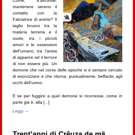
Come, d’altronde,
mantenere sereno il
contatto con la
Falciatrice di anime? Il
taglio brusco tra la
materia terrena e il
vuoto, tra i piccoli
amori e le ossessioni
dell’umano, tra l’ansia
di apparire ed il terrore
di non essere più. Un
demone che nel corso delle epoche si è sempre cercato
di esorcizzare e che ritorna, puntualmente, beffardo agli
occhi dell’uomo.
E se per fuggire a quel demone si ricorresse, come in
parte già è, alla [...]
Leggi →
Trent’anni di Crêuza de mä