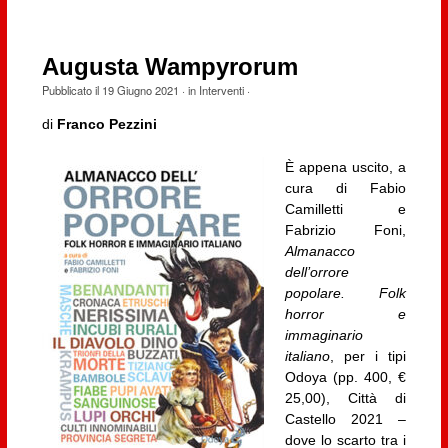
Augusta Wampyrorum
Pubblicato il
19 Giugno 2021
· in
Interventi
·
di
Franco Pezzini
È appena uscito, a
cura di Fabio
Camilletti e
Fabrizio Foni,
Almanacco
dell’orrore
popolare. Folk
horror e
immaginario
italiano
, per i tipi
Odoya (pp. 400, €
25,00), Città di
Castello 2021 –
dove lo scarto tra i