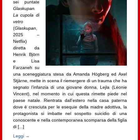
sei puntate
Glaskupan.
La cupola di
vetro
(
Glaskupan
,
2025 –
Netflix)
diretta da
Henrik Björn
e Lisa
Farzaneh su
una sceneggiatura stesa da Amanda Högberg ed Axel
Stjärne, mette in scena il riemergere di un trauma che ha
segnato l’infanzia di una giovane donna, Lejla (Léonie
Vincent), nel momento in cui questa rimette piede nel
paese natale. Rientrata dall’estero nella casa paterna
dove è cresciuta per le esequie della madre adottiva, la
protagonista si imbatte nel sospetto suicidio di una
conoscente e nella contemporanea scomparsa della figlia
di [...]
Leggi →