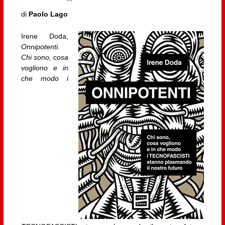
di
Paolo Lago
Irene Doda,
Onnipotenti.
Chi sono, cosa
vogliono e in
che modo i