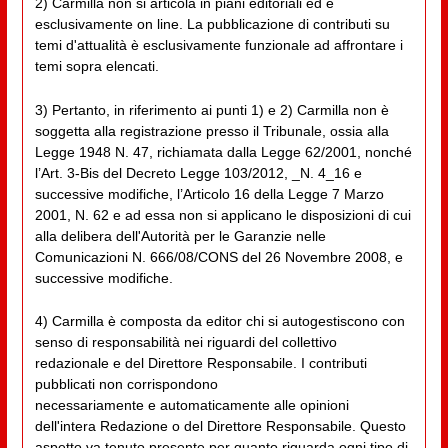
2) Carmilla non si articola in piani editoriali ed è
esclusivamente on line. La pubblicazione di contributi su
temi d'attualità è esclusivamente funzionale ad affrontare i
temi sopra elencati.
3) Pertanto, in riferimento ai punti 1) e 2) Carmilla non è
soggetta alla registrazione presso il Tribunale, ossia alla
Legge 1948 N. 47, richiamata dalla Legge 62/2001, nonché
l’Art. 3-Bis del Decreto Legge 103/2012, _N. 4_16 e
successive modifiche, l’Articolo 16 della Legge 7 Marzo
2001, N. 62 e ad essa non si applicano le disposizioni di cui
alla delibera dell'Autorità per le Garanzie nelle
Comunicazioni N. 666/08/CONS del 26 Novembre 2008, e
successive modifiche.
4) Carmilla è composta da editor chi si autogestiscono con
senso di responsabilità nei riguardi del collettivo
redazionale e del Direttore Responsabile. I contributi
pubblicati non corrispondono
necessariamente e automaticamente alle opinioni
dell'intera Redazione o del Direttore Responsabile. Questo
aspetto va tenuto presente per quanto riguarda ogni tipo di