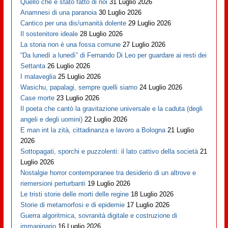
Quello che è stato fatto di noi
31 Luglio 2026
Anamnesi di una paranoia
30 Luglio 2026
Cantico per una dis/umanità dolente
29 Luglio 2026
Il sostenitore ideale
28 Luglio 2026
La storia non è una fossa comune
27 Luglio 2026
“Da lunedì a lunedì” di Fernando Di Leo per guardare ai resti dei
Settanta
26 Luglio 2026
I malaveglia
25 Luglio 2026
Wasichu, papalagi, sempre quelli siamo
24 Luglio 2026
Case morte
23 Luglio 2026
Il poeta che cantò la gravitazione universale e la caduta (degli
angeli e degli uomini)
22 Luglio 2026
E man int la zità, cittadinanza e lavoro a Bologna
21 Luglio
2026
Sottopagati, sporchi e puzzolenti: il lato cattivo della società
21
Luglio 2026
Nostalgie horror contemporanee tra desiderio di un altrove e
riemersioni perturbanti
19 Luglio 2026
Le tristi storie delle morti delle regine
18 Luglio 2026
Storie di metamorfosi e di epidemie
17 Luglio 2026
Guerra algoritmica, sovranità digitale e costruzione di
immaginario
16 Luglio 2026