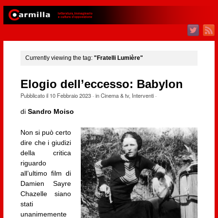
Currently viewing the tag:
"Fratelli Lumière"
Elogio dell’eccesso: Babylon
Pubblicato il
10 Febbraio 2023
· in
Cinema & tv
,
Interventi
·
di
Sandro Moiso
Non si può certo
dire che i giudizi
della critica
riguardo
all’ultimo film di
Damien Sayre
Chazelle siano
stati
unanimemente