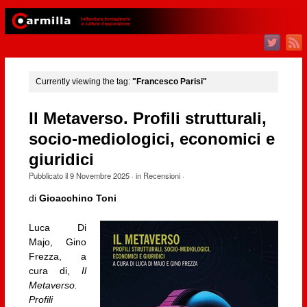
Currently viewing the tag:
"Francesco Parisi"
Il Metaverso. Profili strutturali,
socio-mediologici, economici e
giuridici
Pubblicato il
9 Novembre 2025
· in
Recensioni
·
di
Gioacchino Toni
Luca Di
Majo, Gino
Frezza, a
cura di,
Il
Metaverso.
Profili