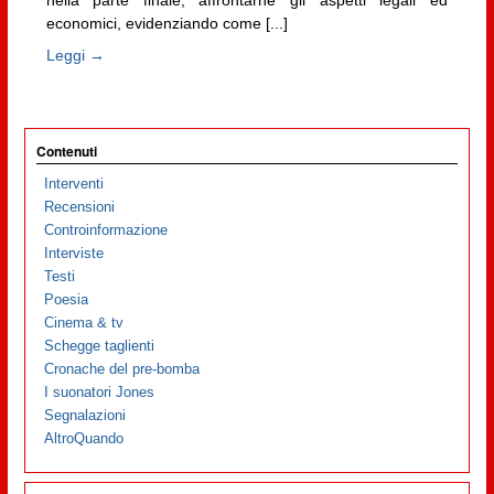
nella parte finale, affrontarne gli aspetti legali ed
economici, evidenziando come [...]
Leggi →
Contenuti
Interventi
Recensioni
Controinformazione
Interviste
Testi
Poesia
Cinema & tv
Schegge taglienti
Cronache del pre-bomba
I suonatori Jones
Segnalazioni
AltroQuando