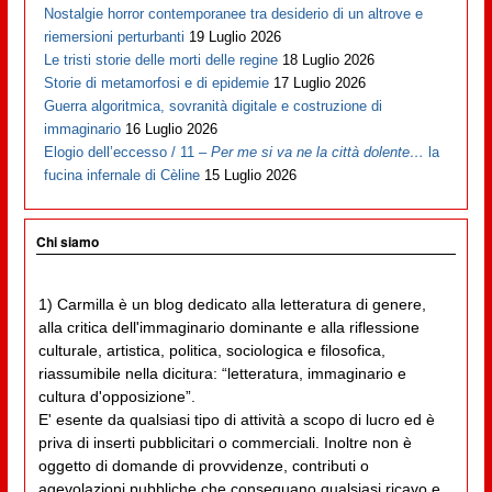
Nostalgie horror contemporanee tra desiderio di un altrove e
riemersioni perturbanti
19 Luglio 2026
Le tristi storie delle morti delle regine
18 Luglio 2026
Storie di metamorfosi e di epidemie
17 Luglio 2026
Guerra algoritmica, sovranità digitale e costruzione di
immaginario
16 Luglio 2026
Elogio dell’eccesso / 11 –
Per me si va ne la città dolente…
la
fucina infernale di Cèline
15 Luglio 2026
Chi siamo
1) Carmilla è un blog dedicato alla letteratura di genere,
alla critica dell'immaginario dominante e alla riflessione
culturale, artistica, politica, sociologica e filosofica,
riassumibile nella dicitura: “letteratura, immaginario e
cultura d'opposizione”.
E' esente da qualsiasi tipo di attività a scopo di lucro ed è
priva di inserti pubblicitari o commerciali. Inoltre non è
oggetto di domande di provvidenze, contributi o
agevolazioni pubbliche che conseguano qualsiasi ricavo e