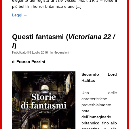
elegante del regista di
The Wicker Man
, 1973 – forse il
più bel film horror britannico e uno [...]
Leggi →
Questi fantasmi (
Victoriana 22 /
I
)
Pubblicato il
8 Luglio 2016
· in
Recensioni
·
di
Franco Pezzini
Secondo Lord
Halifax
Una delle
caratteristiche
proverbialmente
note
dell’immaginario
britannico, fino allo