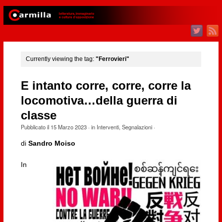
Currently viewing the tag:
"Ferrovieri"
E intanto corre, corre, corre la
locomotiva…della guerra di
classe
Pubblicato il
15 Marzo 2023
· in
Interventi
,
Segnalazioni
·
di
Sandro Moiso
In