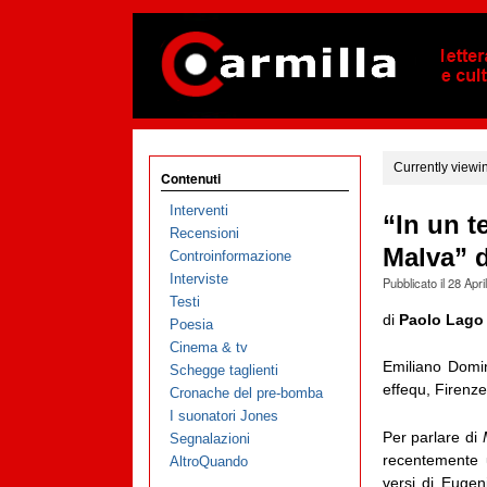
Currently viewi
Contenuti
Interventi
“In un t
Recensioni
Malva” d
Controinformazione
Interviste
Pubblicato il
28 Apri
Testi
di
Paolo Lago
Poesia
Cinema & tv
Emiliano Domi
Schegge taglienti
effequ, Firenze
Cronache del pre-bomba
I suonatori Jones
Per parlare di
Segnalazioni
recentemente u
AltroQuando
versi di Eugen