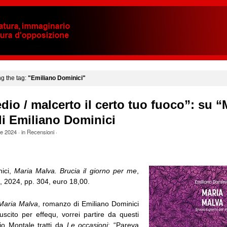
ng the tag:
"Emiliano Dominici"
edio / malcerto il certo tuo fuoco”: su “
i Emiliano Dominici
le 2024
· in
Recensioni
·
nici,
Maria Malva. Brucia il giorno per me
,
, 2024, pp. 304, euro 18,00.
Maria Malva
, romanzo di Emiliano Dominici
scito per effequ, vorrei partire da questi
io Montale tratti da
Le occasioni
: “Pareva