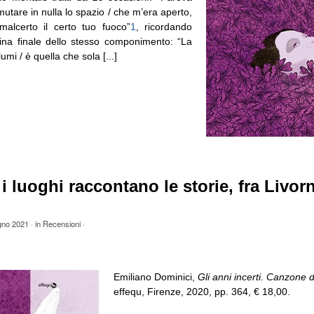
 mutare in nulla lo spazio / che m’era aperto,
malcerto il certo tuo fuoco”
1
, ricordando
ina finale dello stesso componimento: “La
umi / è quella che sola [...]
 luoghi raccontano le storie, fra Livo
gno 2021
· in
Recensioni
·
Emiliano Dominici,
Gli anni incerti. Canzone d
effequ, Firenze, 2020, pp. 364, € 18,00.