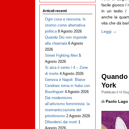
facile giuoco /
Articoli recenti
in un tedio / 
anche la quart
Ogni cosa e nessuna: lo
vita che dà barl
stormo come alternativa
Leggi →
politica
8 Agosto 2026
Quando Dio non risponde
alla chiamata
6 Agosto
2026
Street Fighting Men
5
Agosto 2026
Si alza il vento / 4 – Zone
di morte
4 Agosto 2026
Quando i
Genova è Napoli: Blaise
York
Cendrars torna in Italia con
Pubblicato il
10 Giu
Bourlinguer
4 Agosto 2026
Dal modernismo
di
Paolo Lago
all’attivismo femminista: la
risemantizzazione del
primitivismo
2 Agosto 2026
Difendersi dai morti
1
Agosto 2026