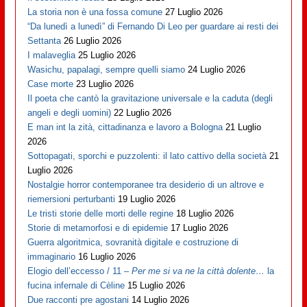
La storia non è una fossa comune
27 Luglio 2026
“Da lunedì a lunedì” di Fernando Di Leo per guardare ai resti dei
Settanta
26 Luglio 2026
I malaveglia
25 Luglio 2026
Wasichu, papalagi, sempre quelli siamo
24 Luglio 2026
Case morte
23 Luglio 2026
Il poeta che cantò la gravitazione universale e la caduta (degli
angeli e degli uomini)
22 Luglio 2026
E man int la zità, cittadinanza e lavoro a Bologna
21 Luglio
2026
Sottopagati, sporchi e puzzolenti: il lato cattivo della società
21
Luglio 2026
Nostalgie horror contemporanee tra desiderio di un altrove e
riemersioni perturbanti
19 Luglio 2026
Le tristi storie delle morti delle regine
18 Luglio 2026
Storie di metamorfosi e di epidemie
17 Luglio 2026
Guerra algoritmica, sovranità digitale e costruzione di
immaginario
16 Luglio 2026
Elogio dell’eccesso / 11 –
Per me si va ne la città dolente…
la
fucina infernale di Cèline
15 Luglio 2026
Due racconti pre agostani
14 Luglio 2026