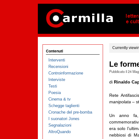
Currently viewi
Contenuti
Interventi
Le forme
Recensioni
Pubblicato il
24 Mag
Controinformazione
Interviste
di
Rinaldo Ca
Testi
Poesia
Rete Antifasci
Cinema & tv
manipolata
– s
Schegge taglienti
Cronache del pre-bomba
Un anno fa, 
I suonatori Jones
commemorativa
Segnalazioni
era solo l’ulti
AltroQuando
nebbiosi di M