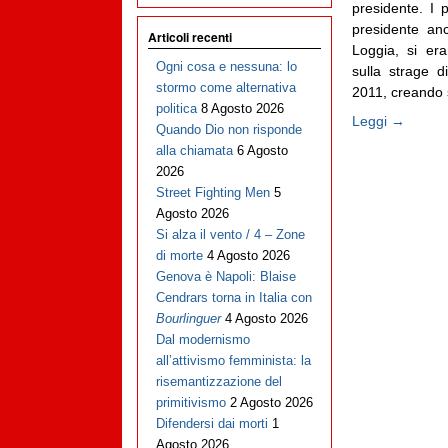
presidente. I 
presidente anc
Articoli recenti
Loggia, si era
Ogni cosa e nessuna: lo
sulla strage 
stormo come alternativa
2011, creando s
politica
8 Agosto 2026
Leggi →
Quando Dio non risponde
alla chiamata
6 Agosto
2026
Street Fighting Men
5
Agosto 2026
Si alza il vento / 4 – Zone
di morte
4 Agosto 2026
Genova è Napoli: Blaise
Cendrars torna in Italia con
Bourlinguer
4 Agosto 2026
Dal modernismo
all’attivismo femminista: la
risemantizzazione del
primitivismo
2 Agosto 2026
Difendersi dai morti
1
Agosto 2026