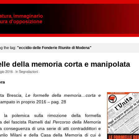
ng the tag:
"eccidio delle Fonderie Riunite di Modena"
lle della memoria corta e manipolata
gio 2016
· in
Segnalazioni
·
pra
sta Brescia,
Le formelle della memoria…corta e
tampato in proprio 2016 – pag. 28
la polemica sulla rimozione della formella
 del fascista Ramelli dal
Percorso della Memoria
ma conseguenza di una serie di atti contraddittori e
anlio Milani e della Casa della Memoria di cui è