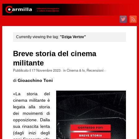
Currently viewing the tag:
"Dziga Vertov"
Breve storia del cinema
militante
Pubblicato il
17 Novembre 2023
· in
Cinema & tv
,
Recensioni
·
di
Gioacchino Toni
«La storia del
cinema militante è
legata alla storia
dei movimenti di
opposizione. Dalla
sua rinascita lenta
(dagli inizi degli