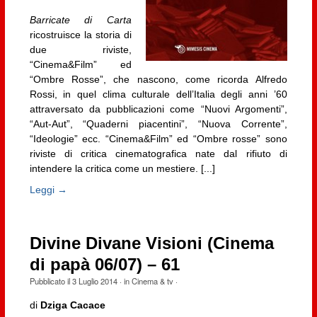
Barricate di Carta
ricostruisce la storia di
due riviste,
“Cinema&Film” ed
“Ombre Rosse”, che nascono, come ricorda Alfredo
Rossi, in quel clima culturale dell’Italia degli anni ’60
attraversato da pubblicazioni come “Nuovi Argomenti”,
“Aut-Aut”, “Quaderni piacentini”, “Nuova Corrente”,
“Ideologie” ecc. “Cinema&Film” ed “Ombre rosse” sono
riviste di critica cinematografica nate dal rifiuto di
intendere la critica come un mestiere. [...]
Leggi →
Divine Divane Visioni (Cinema
di papà 06/07) – 61
Pubblicato il
3 Luglio 2014
· in
Cinema & tv
·
di
Dziga Cacace