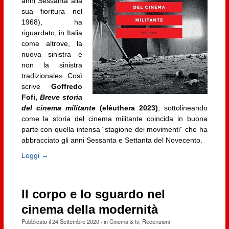
anni Sessanta alla
sua fioritura nel
1968), ha
riguardato, in Italia
come altrove, la
nuova sinistra e
non la sinistra
tradizionale». Così
scrive
Goffredo
Fofi,
Breve storia
del cinema militante
(elèuthera 2023)
, sottolineando
come la storia del cinema militante coincida in buona
parte con quella intensa “stagione dei movimenti” che ha
abbracciato gli anni Sessanta e Settanta del Novecento.
Leggi →
Il corpo e lo sguardo nel
cinema della modernità
Pubblicato il
24 Settembre 2020
· in
Cinema & tv
,
Recensioni
·