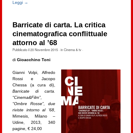
Leggi →
Barricate di carta. La critica
cinematografica conflittuale
attorno al ’68
Pubblicato il
20 Novembre 2015
· in
Cinema & tv
·
di
Gioacchino Toni
Gianni Volpi, Alfredo
Rossi e Jacopo
Chessa (a cura di),
Barricate di carta.
“Cinema&Film”,
“Ombre Rosse”, due
riviste intorno al ’68
,
Mimesis, Milano –
Udine, 2013, 340
pagine, € 24,00