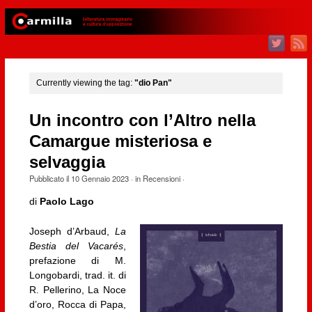
Currently viewing the tag:
"dio Pan"
Un incontro con l’Altro nella
Camargue misteriosa e
selvaggia
Pubblicato il
10 Gennaio 2023
· in
Recensioni
·
di
Paolo Lago
Joseph d’Arbaud,
La
Bestia del Vacarés
,
prefazione di M.
Longobardi, trad. it. di
R. Pellerino, La Noce
d’oro, Rocca di Papa,