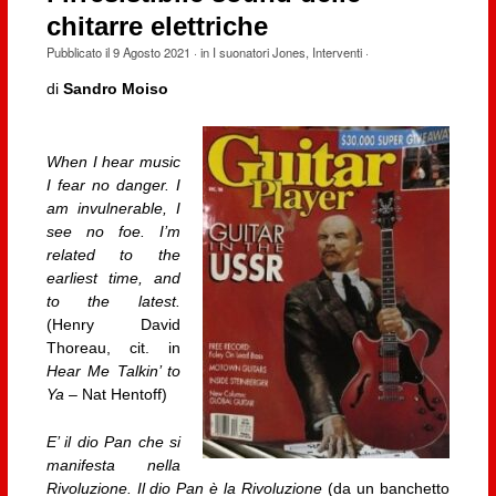
chitarre elettriche
Pubblicato il
9 Agosto 2021
· in
I suonatori Jones
,
Interventi
·
di
Sandro Moiso
When I hear music
I fear no danger. I
am invulnerable, I
see no foe. I’m
related to the
earliest time, and
to the latest.
(Henry David
Thoreau, cit. in
Hear Me Talkin’ to
Ya
– Nat Hentoff)
E’ il dio Pan che si
manifesta nella
Rivoluzione. Il dio Pan è la Rivoluzione
(da un banchetto