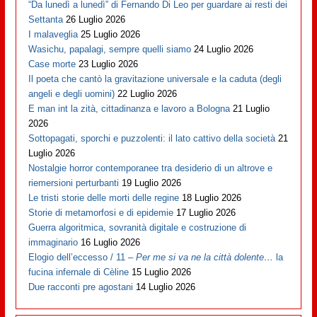
“Da lunedì a lunedì” di Fernando Di Leo per guardare ai resti dei
Settanta
26 Luglio 2026
I malaveglia
25 Luglio 2026
Wasichu, papalagi, sempre quelli siamo
24 Luglio 2026
Case morte
23 Luglio 2026
Il poeta che cantò la gravitazione universale e la caduta (degli
angeli e degli uomini)
22 Luglio 2026
E man int la zità, cittadinanza e lavoro a Bologna
21 Luglio
2026
Sottopagati, sporchi e puzzolenti: il lato cattivo della società
21
Luglio 2026
Nostalgie horror contemporanee tra desiderio di un altrove e
riemersioni perturbanti
19 Luglio 2026
Le tristi storie delle morti delle regine
18 Luglio 2026
Storie di metamorfosi e di epidemie
17 Luglio 2026
Guerra algoritmica, sovranità digitale e costruzione di
immaginario
16 Luglio 2026
Elogio dell’eccesso / 11 –
Per me si va ne la città dolente…
la
fucina infernale di Cèline
15 Luglio 2026
Due racconti pre agostani
14 Luglio 2026