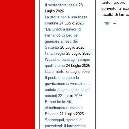
tanto ardore 
Il sostenitore ideale
28
convinto a isc
Luglio 2026
facoltà di laur
La storia non è una fossa
Leggi →
comune
27 Luglio 2026
“Da lunedì a lunedì” di
Fernando Di Leo per
guardare ai resti dei
Settanta
26 Luglio 2026
I malaveglia
25 Luglio 2026
Wasichu, papalagi, sempre
quelli siamo
24 Luglio 2026
Case morte
23 Luglio 2026
Il poeta che cantò la
gravitazione universale e la
caduta (degli angeli e degli
uomini)
22 Luglio 2026
E man int la zità,
cittadinanza e lavoro a
Bologna
21 Luglio 2026
Sottopagati, sporchi e
puzzolenti: il lato cattivo