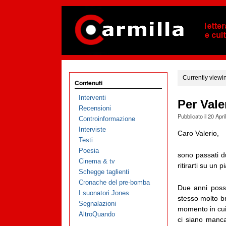
Currently viewi
Contenuti
Interventi
Per Vale
Recensioni
Pubblicato il
20 Apri
Controinformazione
Interviste
Caro Valerio,
Testi
Poesia
sono passati d
Cinema & tv
ritirarti su un 
Schegge taglienti
Cronache del pre-bomba
Due anni poss
I suonatori Jones
stesso molto br
Segnalazioni
momento in cui 
AltroQuando
ci siano manca