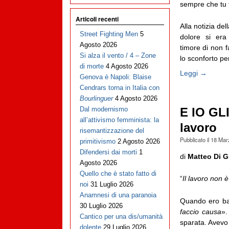
sempre che tu f
Articoli recenti
Alla notizia del
Street Fighting Men
5
dolore si era
Agosto 2026
timore di non f
Si alza il vento / 4 – Zone
lo sconforto pe
di morte
4 Agosto 2026
Leggi →
Genova è Napoli: Blaise
Cendrars torna in Italia con
Bourlinguer
4 Agosto 2026
Dal modernismo
E IO GL
all’attivismo femminista: la
lavoro
risemantizzazione del
Pubblicato il
18 Mar
primitivismo
2 Agosto 2026
Difendersi dai morti
1
di
Matteo Di G
Agosto 2026
Quello che è stato fatto di
“
Il lavoro non è
noi
31 Luglio 2026
Anamnesi di una paranoia
Quando ero bam
30 Luglio 2026
faccio causa
».
Cantico per una dis/umanità
sparata. Avevo
dolente
29 Luglio 2026