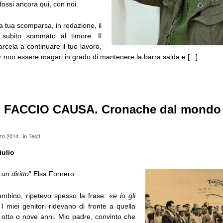
ossi ancora qui, con noi.
la tua scomparsa, in redazione, il
 subito sommato al timore. Il
arcela a continuare il tuo lavoro,
r non essere magari in grado di mantenere la barra salda e [...]
I FACCIO CAUSA. Cronache dal mondo 
zo 2014
· in
Testi
·
iulio
 un diritto
” Elsa Fornero
bino, ripetevo spesso la frase: «
e io gli
 I miei genitori ridevano di fronte a quella
 otto o nove anni. Mio padre, convinto che