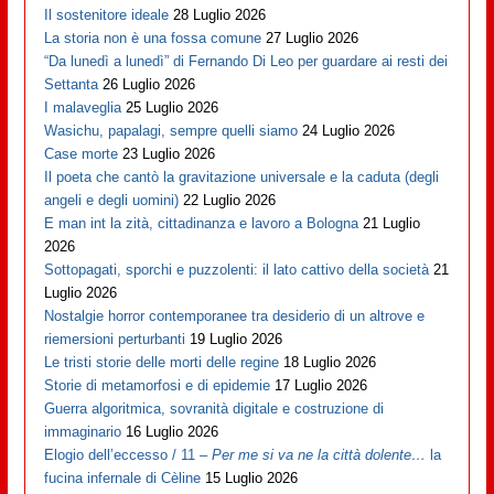
Il sostenitore ideale
28 Luglio 2026
La storia non è una fossa comune
27 Luglio 2026
“Da lunedì a lunedì” di Fernando Di Leo per guardare ai resti dei
Settanta
26 Luglio 2026
I malaveglia
25 Luglio 2026
Wasichu, papalagi, sempre quelli siamo
24 Luglio 2026
Case morte
23 Luglio 2026
Il poeta che cantò la gravitazione universale e la caduta (degli
angeli e degli uomini)
22 Luglio 2026
E man int la zità, cittadinanza e lavoro a Bologna
21 Luglio
2026
Sottopagati, sporchi e puzzolenti: il lato cattivo della società
21
Luglio 2026
Nostalgie horror contemporanee tra desiderio di un altrove e
riemersioni perturbanti
19 Luglio 2026
Le tristi storie delle morti delle regine
18 Luglio 2026
Storie di metamorfosi e di epidemie
17 Luglio 2026
Guerra algoritmica, sovranità digitale e costruzione di
immaginario
16 Luglio 2026
Elogio dell’eccesso / 11 –
Per me si va ne la città dolente…
la
fucina infernale di Cèline
15 Luglio 2026