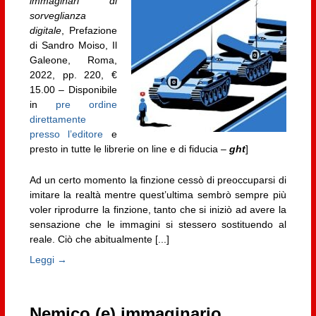
immaginari di
sorveglianza
digitale
, Prefazione
di Sandro Moiso, Il
Galeone, Roma,
2022, pp. 220, €
15.00 – Disponibile
in
pre ordine
direttamente
presso l’editore
e
presto in tutte le librerie on line e di fiducia –
ght
]
Ad un certo momento la finzione cessò di preoccuparsi di
imitare la realtà mentre quest’ultima sembrò sempre più
voler riprodurre la finzione, tanto che si iniziò ad avere la
sensazione che le immagini si stessero sostituendo al
reale. Ciò che abitualmente [...]
Leggi →
Nemico (e) immaginario.