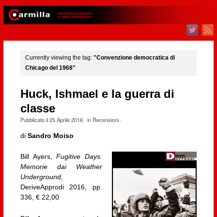
Currently viewing the tag:
"Convenzione democratica di
Chicago del 1968"
Huck, Ishmael e la guerra di
classe
Pubblicato il
25 Aprile 2016
· in
Recensioni
·
di
Sandro Moiso
Bill Ayers,
Fugitive Days.
Memorie dai Weather
Underground
,
DeriveApprodi 2016, pp.
336, € 22,00