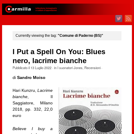
Currently viewing the tag:
"Comune di Paderno (BS)"
I Put a Spell On You: Blues
nero, lacrime bianche
Pubblicato il
13 Luglio 2022
· in
I suonatori Jones
,
Recensioni
·
di
Sandro Moiso
Hari Kunzru,
Lacrime
bianche
, Il
Saggiatore, Milano
2018, pp. 332, 22,0
euro
Believe I buy a