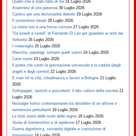
Quello che è stato fatto di noi
31 Luglio 2026
Anamnesi di una paranoia
30 Luglio 2026
Cantico per una dis/umanità dolente
29 Luglio 2026
Il sostenitore ideale
28 Luglio 2026
La storia non è una fossa comune
27 Luglio 2026
“Da lunedì a lunedì” di Fernando Di Leo per guardare ai resti dei
Settanta
26 Luglio 2026
I malaveglia
25 Luglio 2026
Wasichu, papalagi, sempre quelli siamo
24 Luglio 2026
Case morte
23 Luglio 2026
Il poeta che cantò la gravitazione universale e la caduta (degli
angeli e degli uomini)
22 Luglio 2026
E man int la zità, cittadinanza e lavoro a Bologna
21 Luglio
2026
Sottopagati, sporchi e puzzolenti: il lato cattivo della società
21
Luglio 2026
Nostalgie horror contemporanee tra desiderio di un altrove e
riemersioni perturbanti
19 Luglio 2026
Le tristi storie delle morti delle regine
18 Luglio 2026
Storie di metamorfosi e di epidemie
17 Luglio 2026
Guerra algoritmica, sovranità digitale e costruzione di
immaginario
16 Luglio 2026