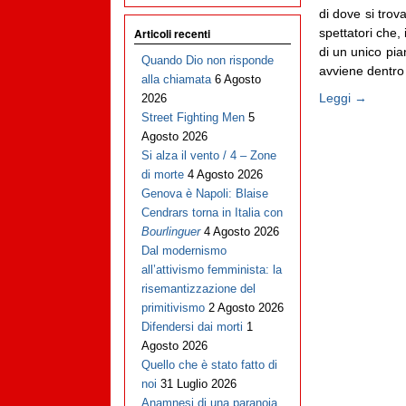
di dove si trov
spettatori che, 
Articoli recenti
di un unico pia
Quando Dio non risponde
avviene dentro i
alla chiamata
6 Agosto
Leggi →
2026
Street Fighting Men
5
Agosto 2026
Si alza il vento / 4 – Zone
di morte
4 Agosto 2026
Genova è Napoli: Blaise
Cendrars torna in Italia con
Bourlinguer
4 Agosto 2026
Dal modernismo
all’attivismo femminista: la
risemantizzazione del
primitivismo
2 Agosto 2026
Difendersi dai morti
1
Agosto 2026
Quello che è stato fatto di
noi
31 Luglio 2026
Anamnesi di una paranoia