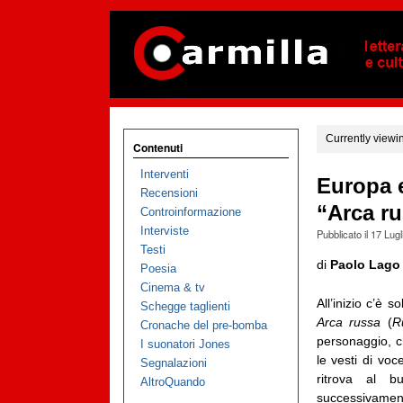
Currently viewi
Contenuti
Interventi
Europa e
Recensioni
“Arca ru
Controinformazione
Interviste
Pubblicato il
17 Lugl
Testi
di
Paolo Lago
Poesia
Cinema & tv
All’inizio c’è 
Schegge taglienti
Arca russa
(
R
Cronache del pre-bomba
personaggio, c
I suonatori Jones
le vesti di voc
Segnalazioni
ritrova al 
AltroQuando
successivament