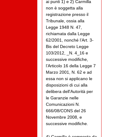
ai punti 1) e 2) Carmilla
non è soggetta alla
registrazione presso il
Tribunale, ossia alla
Legge 1948 N. 47,
richiamata dalla Legge
62/2001, nonché l’Art. 3-
Bis del Decreto Legge
103/2012, _N. 4_16 e
successive modifiche,
l’Articolo 16 della Legge 7
Marzo 2001, N. 62 e ad
essa non si applicano le
disposizioni di cui alla
delibera dell'Autorità per
le Garanzie nelle
Comunicazioni N.
666/08/CONS del 26
Novembre 2008, e
successive modifiche.
4) Carmilla è composta da