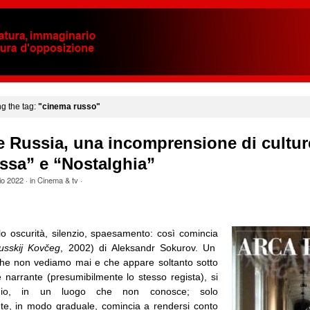
ng the tag:
"cinema russo"
 Russia, una incomprensione di cultur
ssa” e “Nostalghia”
io 2022
· in
Cinema & tv
·
solo oscurità, silenzio, spaesamento: così comincia
usskij Kovčeg
, 2002) di Aleksandr Sokurov. Un
he non vediamo mai e che appare soltanto sotto
e narrante (presumibilmente lo stesso regista), si
buio, in un luogo che non conosce; solo
e, in modo graduale, comincia a rendersi conto