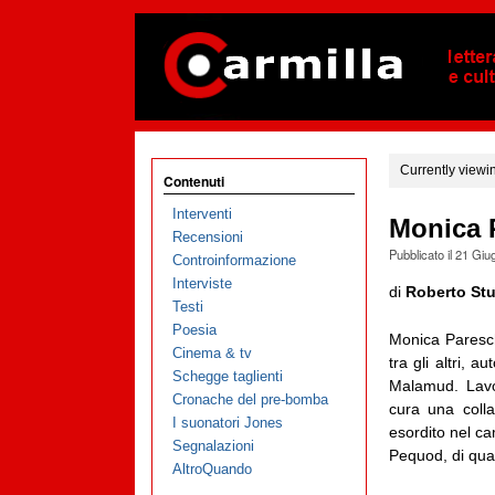
Currently viewi
Contenuti
Interventi
Monica P
Recensioni
Pubblicato il
21 Giu
Controinformazione
Interviste
di
Roberto St
Testi
Poesia
Monica Pareschi
Cinema & tv
tra gli altri, 
Schegge taglienti
Malamud. Lavo
Cronache del pre-bomba
cura una coll
I suonatori Jones
esordito nel ca
Segnalazioni
Pequod, di qual
AltroQuando