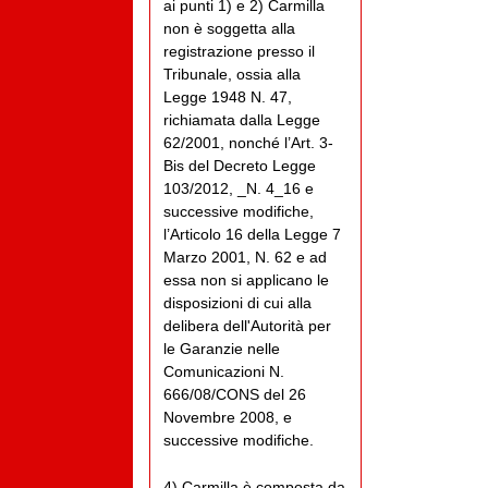
ai punti 1) e 2) Carmilla
non è soggetta alla
registrazione presso il
Tribunale, ossia alla
Legge 1948 N. 47,
richiamata dalla Legge
62/2001, nonché l’Art. 3-
Bis del Decreto Legge
103/2012, _N. 4_16 e
successive modifiche,
l’Articolo 16 della Legge 7
Marzo 2001, N. 62 e ad
essa non si applicano le
disposizioni di cui alla
delibera dell'Autorità per
le Garanzie nelle
Comunicazioni N.
666/08/CONS del 26
Novembre 2008, e
successive modifiche.
4) Carmilla è composta da