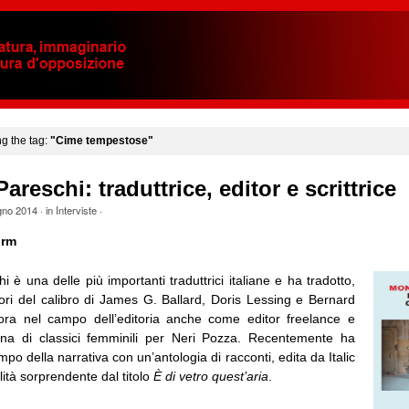
ng the tag:
"Cime tempestose"
areschi: traduttrice, editor e scrittrice
gno 2014
· in
Interviste
·
urm
 è una delle più importanti traduttrici italiane e ha tradotto,
autori del calibro di James G. Ballard, Doris Lessing e Bernard
ra nel campo dell’editoria anche come editor freelance e
ana di classici femminili per Neri Pozza. Recentemente ha
mpo della narrativa con un’antologia di racconti, edita da Italic
ità sorprendente dal titolo
È di vetro quest’aria
.