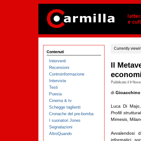
Currently viewi
Contenuti
Interventi
Il Metave
Recensioni
economic
Controinformazione
Interviste
Pubblicato il
9 Nove
Testi
di
Gioacchino
Poesia
Cinema & tv
Luca Di Majo,
Schegge taglienti
Profili struttur
Cronache del pre-bomba
Mimesis, Milan
I suonatori Jones
Segnalazioni
Avvalendosi d
AltroQuando
informatici, soc