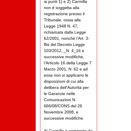
ai punti 1) e 2) Carmilla
non è soggetta alla
registrazione presso il
Tribunale, ossia alla
Legge 1948 N. 47,
richiamata dalla Legge
62/2001, nonché l’Art. 3-
Bis del Decreto Legge
103/2012, _N. 4_16 e
successive modifiche,
l’Articolo 16 della Legge 7
Marzo 2001, N. 62 e ad
essa non si applicano le
disposizioni di cui alla
delibera dell'Autorità per
le Garanzie nelle
Comunicazioni N.
666/08/CONS del 26
Novembre 2008, e
successive modifiche.
4) Carmilla è composta da