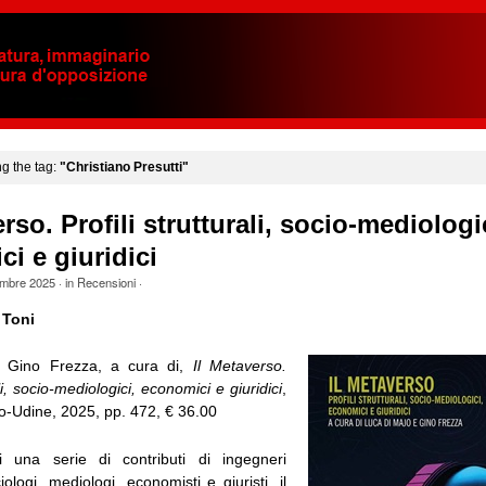
ng the tag:
"Christiano Presutti"
rso. Profili strutturali, socio-mediologi
i e giuridici
mbre 2025
· in
Recensioni
·
 Toni
 Gino Frezza, a cura di,
Il Metaverso.
ali, socio-mediologici, economici e giuridici
,
o-Udine, 2025, pp. 472, € 36.00
i una serie di contributi di ingegneri
iologi, mediologi, economisti e giuristi, il