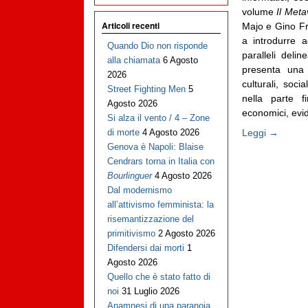
volume
Il Met
Articoli recenti
Majo e Gino Fre
a introdurre a
Quando Dio non risponde
paralleli deli
alla chiamata
6 Agosto
presenta una 
2026
culturali, soc
Street Fighting Men
5
nella parte fi
Agosto 2026
economici, evi
Si alza il vento / 4 – Zone
Leggi →
di morte
4 Agosto 2026
Genova è Napoli: Blaise
Cendrars torna in Italia con
Bourlinguer
4 Agosto 2026
Dal modernismo
all’attivismo femminista: la
risemantizzazione del
primitivismo
2 Agosto 2026
Difendersi dai morti
1
Agosto 2026
Quello che è stato fatto di
noi
31 Luglio 2026
Anamnesi di una paranoia