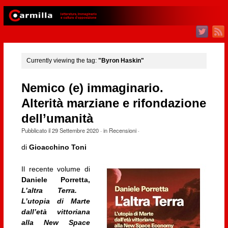
Currently viewing the tag:
"Byron Haskin"
Nemico (e) immaginario.
Alterità marziane e rifondazione
dell’umanità
Pubblicato il
29 Settembre 2020
· in
Recensioni
·
di
Gioacchino Toni
Il recente volume di
Daniele Porretta,
L’altra Terra.
L’utopia di Marte
dall’età vittoriana
alla New Space