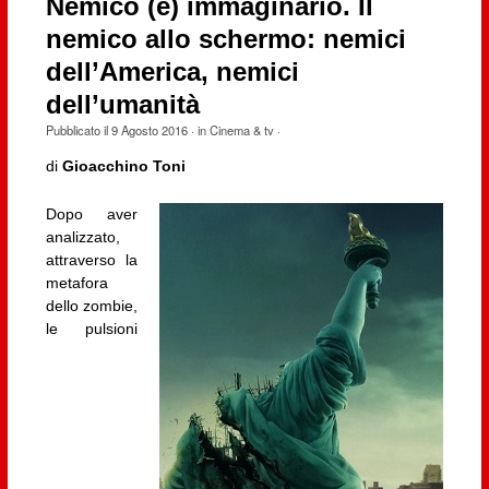
Nemico (e) immaginario. Il
nemico allo schermo: nemici
dell’America, nemici
dell’umanità
Pubblicato il
9 Agosto 2016
· in
Cinema & tv
·
di
Gioacchino Toni
Dopo aver
analizzato,
attraverso la
metafora
dello zombie,
le pulsioni