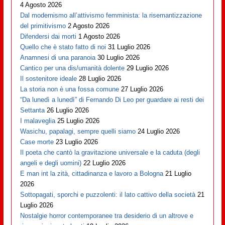
4 Agosto 2026
Dal modernismo all’attivismo femminista: la risemantizzazione
del primitivismo
2 Agosto 2026
Difendersi dai morti
1 Agosto 2026
Quello che è stato fatto di noi
31 Luglio 2026
Anamnesi di una paranoia
30 Luglio 2026
Cantico per una dis/umanità dolente
29 Luglio 2026
Il sostenitore ideale
28 Luglio 2026
La storia non è una fossa comune
27 Luglio 2026
“Da lunedì a lunedì” di Fernando Di Leo per guardare ai resti dei
Settanta
26 Luglio 2026
I malaveglia
25 Luglio 2026
Wasichu, papalagi, sempre quelli siamo
24 Luglio 2026
Case morte
23 Luglio 2026
Il poeta che cantò la gravitazione universale e la caduta (degli
angeli e degli uomini)
22 Luglio 2026
E man int la zità, cittadinanza e lavoro a Bologna
21 Luglio
2026
Sottopagati, sporchi e puzzolenti: il lato cattivo della società
21
Luglio 2026
Nostalgie horror contemporanee tra desiderio di un altrove e