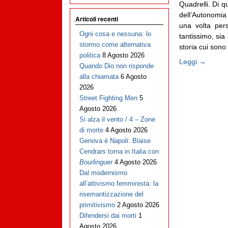
Quadrelli. Di q
dell’Autonomia
Articoli recenti
una volta pers
Ogni cosa e nessuna: lo
tantissimo, sia 
stormo come alternativa
storia cui sono [
politica
8 Agosto 2026
Leggi →
Quando Dio non risponde
alla chiamata
6 Agosto
2026
Street Fighting Men
5
Agosto 2026
Si alza il vento / 4 – Zone
di morte
4 Agosto 2026
Genova è Napoli: Blaise
Cendrars torna in Italia con
Bourlinguer
4 Agosto 2026
Dal modernismo
all’attivismo femminista: la
risemantizzazione del
primitivismo
2 Agosto 2026
Difendersi dai morti
1
Agosto 2026