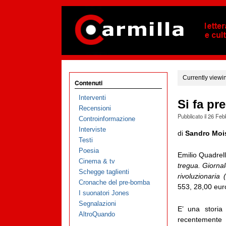
Currently viewi
Contenuti
Interventi
Si fa pr
Recensioni
Pubblicato il
26 Feb
Controinformazione
Interviste
di
Sandro Moi
Testi
Poesia
Emilio Quadrell
Cinema & tv
tregua. Giornal
Schegge taglienti
rivoluzionaria
Cronache del pre-bomba
553, 28,00 eur
I suonatori Jones
Segnalazioni
E’ una storia 
AltroQuando
recentemente