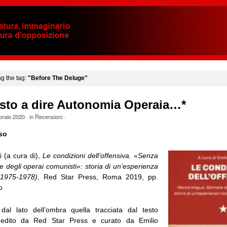
ng the tag:
"Before The Deluge"
esto a dire Autonomia Operaia…*
braio 2020
· in
Recensioni
·
so
i (a cura di),
Le condizioni dell’offensiva. «Senza
e degli operai comunisti»: storia di un’esperienza
 (1975-1978)
, Red Star Press, Roma 2019, pp.
o
dal lato dell’ombra quella tracciata dal testo
 edito da Red Star Press e curato da Emilio