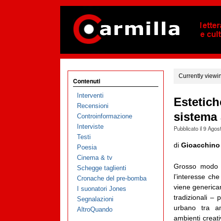
Currently viewi
Contenuti
Interventi
Estetich
Recensioni
sistema 
Controinformazione
Interviste
Pubblicato il
9 Agos
Testi
di
Gioacchino
Poesia
Cinema & tv
Grosso modo a
Schegge taglienti
l’interesse ch
Cronache del pre-bomba
viene genericame
I suonatori Jones
tradizionali – 
Segnalazioni
urbano tra amm
AltroQuando
ambienti creati