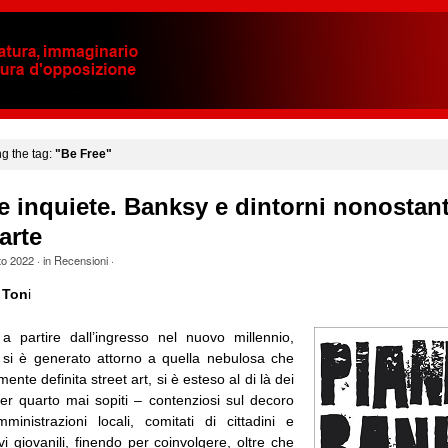
ng the tag:
"Be Free"
e inquiete. Banksy e dintorni nonostant
arte
to 2022
· in
Recensioni
·
 Ton
i
 partire dall’ingresso nel nuovo millennio,
e si è generato attorno a quella nebulosa che
nte definita street art, si è esteso al di là dei
per quarto mai sopiti – contenziosi sul decoro
inistrazioni locali, comitati di cittadini e
vi giovanili, finendo per coinvolgere, oltre che