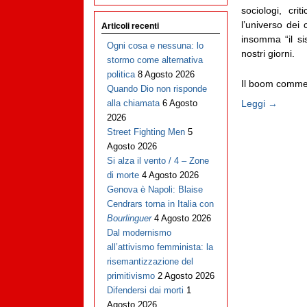
sociologi, cri
l’universo dei c
Articoli recenti
insomma “il si
Ogni cosa e nessuna: lo
nostri giorni.
stormo come alternativa
politica
8 Agosto 2026
Il boom commerci
Quando Dio non risponde
Leggi →
alla chiamata
6 Agosto
2026
Street Fighting Men
5
Agosto 2026
Si alza il vento / 4 – Zone
di morte
4 Agosto 2026
Genova è Napoli: Blaise
Cendrars torna in Italia con
Bourlinguer
4 Agosto 2026
Dal modernismo
all’attivismo femminista: la
risemantizzazione del
primitivismo
2 Agosto 2026
Difendersi dai morti
1
Agosto 2026