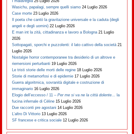
I malaveglia
25 Luglio 2026
Wasichu, papalagi, sempre quelli siamo
24 Luglio 2026
Case morte
23 Luglio 2026
Il poeta che cantò la gravitazione universale e la caduta (degli
angeli e degli uomini)
22 Luglio 2026
E man int la zità, cittadinanza e lavoro a Bologna
21 Luglio
2026
Sottopagati, sporchi e puzzolenti: il lato cattivo della società
21
Luglio 2026
Nostalgie horror contemporanee tra desiderio di un altrove e
riemersioni perturbanti
19 Luglio 2026
Le tristi storie delle morti delle regine
18 Luglio 2026
Storie di metamorfosi e di epidemie
17 Luglio 2026
Guerra algoritmica, sovranità digitale e costruzione di
immaginario
16 Luglio 2026
Elogio dell’eccesso / 11 –
Per me si va ne la città dolente…
la
fucina infernale di Cèline
15 Luglio 2026
Due racconti pre agostani
14 Luglio 2026
L’altro Di Vittorio
13 Luglio 2026
SF francese e critica sociale
12 Luglio 2026