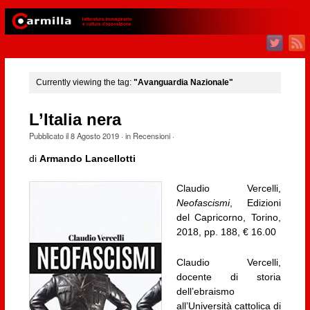
Currently viewing the tag:
"Avanguardia Nazionale"
L’Italia nera
Pubblicato il
8 Agosto 2019
· in
Recensioni
·
di
Armando Lancellotti
Claudio Vercelli,
Neofascismi
, Edizioni
del Capricorno, Torino,
2018, pp. 188, € 16.00
Claudio Vercelli,
docente di storia
dell’ebraismo
all’Università cattolica di