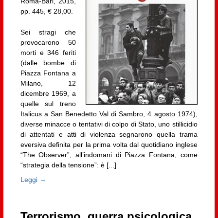
Roma-Bari, 2015,
pp. 445, € 28,00.
Sei stragi che
provocarono 50
morti e 346 feriti
(dalle bombe di
Piazza Fontana a
Milano, 12
dicembre 1969, a
quelle sul treno
Italicus a San Benedetto Val di Sambro, 4 agosto 1974),
diverse minacce o tentativi di colpo di Stato, uno stillicidio
di attentati e atti di violenza segnarono quella trama
eversiva definita per la prima volta dal quotidiano inglese
“The Observer”, all’indomani di Piazza Fontana, come
“strategia della tensione”: è [...]
Leggi →
Terrorismo, guerra psicologica,