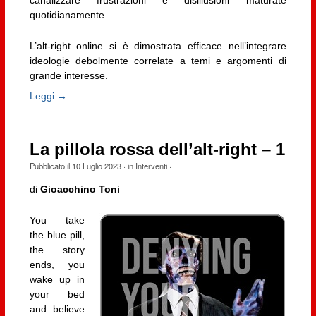
canalizzare frustrazioni e disillusioni maturate
quotidianamente.
L’alt-right online si è dimostrata efficace nell’integrare
ideologie debolmente correlate a temi e argomenti di
grande interesse.
Leggi →
La pillola rossa dell’alt-right – 1
Pubblicato il
10 Luglio 2023
· in
Interventi
·
di
Gioacchino Toni
You take
the blue pill,
the story
ends, you
wake up in
your bed
and believe