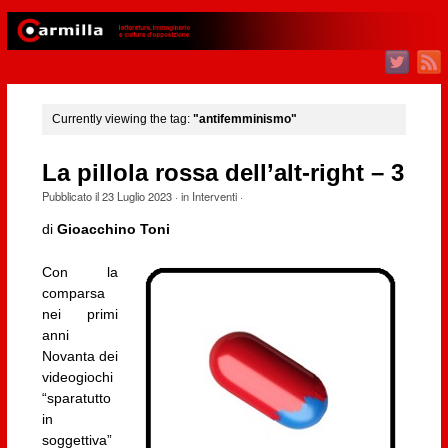
Currently viewing the tag:
"antifemminismo"
La pillola rossa dell’alt-right – 3
Pubblicato il
23 Luglio 2023
· in
Interventi
·
di
Gioacchino Toni
Con la
comparsa
nei primi
anni
Novanta dei
videogiochi
“sparatutto
in
soggettiva”