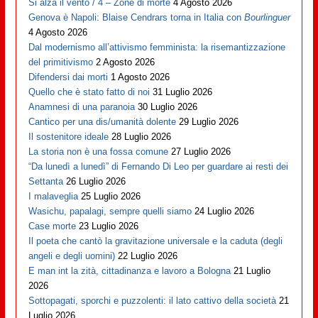
Si alza il vento / 4 – Zone di morte
4 Agosto 2026
Genova è Napoli: Blaise Cendrars torna in Italia con
Bourlinguer
4 Agosto 2026
Dal modernismo all’attivismo femminista: la risemantizzazione
del primitivismo
2 Agosto 2026
Difendersi dai morti
1 Agosto 2026
Quello che è stato fatto di noi
31 Luglio 2026
Anamnesi di una paranoia
30 Luglio 2026
Cantico per una dis/umanità dolente
29 Luglio 2026
Il sostenitore ideale
28 Luglio 2026
La storia non è una fossa comune
27 Luglio 2026
“Da lunedì a lunedì” di Fernando Di Leo per guardare ai resti dei
Settanta
26 Luglio 2026
I malaveglia
25 Luglio 2026
Wasichu, papalagi, sempre quelli siamo
24 Luglio 2026
Case morte
23 Luglio 2026
Il poeta che cantò la gravitazione universale e la caduta (degli
angeli e degli uomini)
22 Luglio 2026
E man int la zità, cittadinanza e lavoro a Bologna
21 Luglio
2026
Sottopagati, sporchi e puzzolenti: il lato cattivo della società
21
Luglio 2026