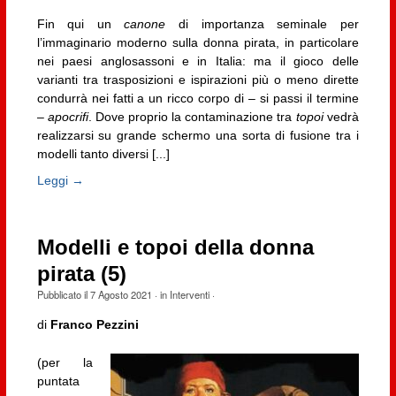
Fin qui un
canone
di importanza seminale per
l’immaginario moderno sulla donna pirata, in particolare
nei paesi anglosassoni e in Italia: ma il gioco delle
varianti tra trasposizioni e ispirazioni più o meno dirette
condurrà nei fatti a un ricco corpo di – si passi il termine
–
apocrifi
. Dove proprio la contaminazione tra
topoi
vedrà
realizzarsi su grande schermo una sorta di fusione tra i
modelli tanto diversi [...]
Leggi →
Modelli e topoi della donna
pirata (5)
Pubblicato il
7 Agosto 2021
· in
Interventi
·
di
Franco Pezzini
(per la
puntata