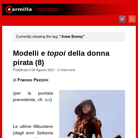
Currently viewing the tag:
"Anne Bonny"
Modelli e
topoi
della donna
pirata (8)
Pubblicato il
28 Agosto 2021
· in
Interventi
·
di
Franco Pezzini
(per la puntata
precedente, cfr.
qui
)
Le ultime filibustiere
(dagli anni Settanta