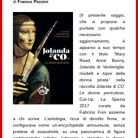
di
Franco Pezzini
(Il presente saggio,
che si propone a
puntate con qualche
necessario
aggiornamento, è
apparso a suo tempo
con il titolo “Mary
Read, Anne Bonny,
Jolanda di Ventimiglia:
modelli e
topoi
della
donna pirata” nella
raccolta
Jolanda & CO.
Le donne pericolose
,
Cut-Up, La Spezia
2017 curata da
Fabrizio Foni assieme
a chi scrive. L’antologia, ricca di diciotto firme, si
configurava come un’
encyclopédie amoureuse
, senza
pretese di esaustività, su una panoramica di figure
emblematiche mitiche, letterarie o storiche: le donne