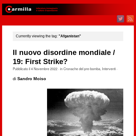
Currently viewing the tag:
"Afganistan"
Il nuovo disordine mondiale /
19: First Strike?
Pubblicato il
4 Novembre 2022
· in
Cronache del pre-bomba
,
Interventi
·
di
Sandro Moiso