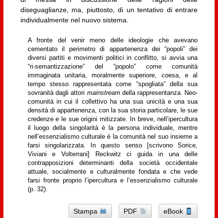
diseguaglianze, ma, piuttosto, di un tentativo di entrare
individualmente nel nuovo sistema.
A fronte del venir meno delle ideologie che avevano
cementato il perimetro di appartenenza dei “popoli” dei
diversi partiti e movimenti politici in conflitto, si avvia una
“ri-semantizzazione” del “popolo” come comunità
immaginata unitaria, moralmente superiore, coesa, e al
tempo stesso rappresentata come “spogliata” della sua
sovranità dagli attori
mainstream
della rappresentanza. Neo-
comunità in cui il collettivo ha una sua unicità e una sua
densità di appartenenza, con la sua storia particolare, le sue
credenze e le sue origini mitizzate. In breve, nell’ipercultura
il luogo della singolarità è la persona individuale, mentre
nell’essenzialismo culturale è la comunità nel suo insieme a
farsi singolarizzata. In questo senso [scrivono Sorice,
Viviani e Volterrani] Reckwitz ci guida in una delle
contrapposizioni determinanti della società occidentale
attuale, socialmente e culturalmente fondata e che vede
farsi fronte proprio l’ipercultura e l’essenzialismo culturale
(p. 32).
Stampa
PDF
eBook