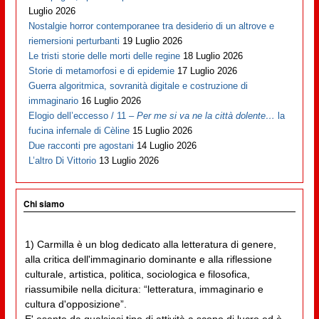
Luglio 2026
Nostalgie horror contemporanee tra desiderio di un altrove e
riemersioni perturbanti
19 Luglio 2026
Le tristi storie delle morti delle regine
18 Luglio 2026
Storie di metamorfosi e di epidemie
17 Luglio 2026
Guerra algoritmica, sovranità digitale e costruzione di
immaginario
16 Luglio 2026
Elogio dell’eccesso / 11 –
Per me si va ne la città dolente…
la
fucina infernale di Cèline
15 Luglio 2026
Due racconti pre agostani
14 Luglio 2026
L’altro Di Vittorio
13 Luglio 2026
Chi siamo
1) Carmilla è un blog dedicato alla letteratura di genere,
alla critica dell'immaginario dominante e alla riflessione
culturale, artistica, politica, sociologica e filosofica,
riassumibile nella dicitura: “letteratura, immaginario e
cultura d'opposizione”.
E' esente da qualsiasi tipo di attività a scopo di lucro ed è