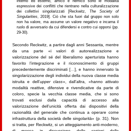
interno ed esterno, amico e nemico sono le modalità
espressive dei conflitti che rientrano nella culturalizzazione
dei collettivi singolarizzati [Reckwitz,
The Society of
Singularities
, 2019]. Ciò che sta fuori dal gruppo non solo
non ha valore, ma assume un valore negativo e incarna il
ruolo di avversario da cui difendersi e contro cui opporsi (pp.
29-30).
Secondo Reckwitz, a partire dagli anni Sessanta, mentre
da una parte «i valori di autorealizzazione e
valorizzazione del sé del liberalismo aperturista hanno
favorito l’integrazione e il riconoscimento di gruppi
precedentemente discriminati […], e hanno innervato la
singolarizzazione degli individui della nuova classe media
istruita e dell’
upper class
», dall’altra, «hanno attivato
modalità reattive, difensive e rivendicative da parte di
coloro, specie la vecchia classe media, che si sono
trovati esclusi dalla capacità di accesso alla
valorizzazione dell’unicità offerta dai dispositivi della
razionalità del generale che continua a operare come
infrastruttura della società delle singolarità» (p. 31). Non
si tratta, per Reckwitz, si un atteggiamento anti-moderno,
di messa in discussione delle ragioni delle