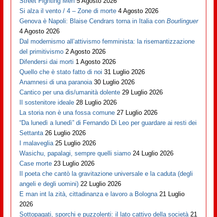
Street Fighting Men
5 Agosto 2026
Si alza il vento / 4 – Zone di morte
4 Agosto 2026
Genova è Napoli: Blaise Cendrars torna in Italia con
Bourlinguer
4 Agosto 2026
Dal modernismo all’attivismo femminista: la risemantizzazione
del primitivismo
2 Agosto 2026
Difendersi dai morti
1 Agosto 2026
Quello che è stato fatto di noi
31 Luglio 2026
Anamnesi di una paranoia
30 Luglio 2026
Cantico per una dis/umanità dolente
29 Luglio 2026
Il sostenitore ideale
28 Luglio 2026
La storia non è una fossa comune
27 Luglio 2026
“Da lunedì a lunedì” di Fernando Di Leo per guardare ai resti dei
Settanta
26 Luglio 2026
I malaveglia
25 Luglio 2026
Wasichu, papalagi, sempre quelli siamo
24 Luglio 2026
Case morte
23 Luglio 2026
Il poeta che cantò la gravitazione universale e la caduta (degli
angeli e degli uomini)
22 Luglio 2026
E man int la zità, cittadinanza e lavoro a Bologna
21 Luglio
2026
Sottopagati, sporchi e puzzolenti: il lato cattivo della società
21