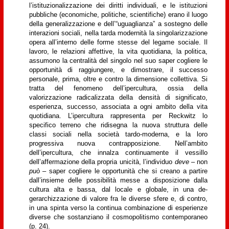
l’istituzionalizzazione dei diritti individuali, e le istituzioni
pubbliche (economiche, politiche, scientifiche) erano il luogo
della generalizzazione e dell’“uguaglianza” a sostegno delle
interazioni sociali, nella tarda modernità la singolarizzazione
opera all’interno delle forme stesse del legame sociale. Il
lavoro, le relazioni affettive, la vita quotidiana, la politica,
assumono la centralità del singolo nel suo saper cogliere le
opportunità di raggiungere, e dimostrare, il successo
personale, prima, oltre e contro la dimensione collettiva. Si
tratta del fenomeno dell’ipercultura, ossia della
valorizzazione radicalizzata della densità di significato,
esperienza, successo, associata a ogni ambito della vita
quotidiana. L’ipercultura rappresenta per Reckwitz lo
specifico terreno che ridisegna la nuova struttura delle
classi sociali nella società tardo-moderna, e la loro
progressiva nuova contrapposizione. Nell’ambito
dell’ipercultura, che innalza continuamente il vessillo
dell’affermazione della propria unicità, l’individuo
deve
– non
può
– saper cogliere le opportunità che si creano a partire
dall’insieme delle possibilità messe a disposizione dalla
cultura alta e bassa, dal locale e globale, in una de-
gerarchizzazione di valore fra le diverse sfere e, di contro,
in una spinta verso la continua combinazione di esperienze
diverse che sostanziano il cosmopolitismo contemporaneo
(p. 24).