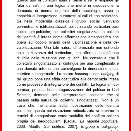
questo tipo di collettivi attira i “simili a sé” e respinge gli
“altri da sé”, in una logica che mette in discussione la
domanda di ricerca centrale della sociologia, ossia la
capacità di integrazione in contesti plurali di tipo societario.
Se nella modernità classica i gruppi sociali venivano
perimetrati e istituzionalizzati politicizzando particolari basi
sociali pre-politiche, nei collettivi singolarizzati la politica
dell’identità è intesa come affermazione antagonistica che
opera sul doppio binario della valorizzazione e della de-
valorizzazione. Una tale natura differenziale non sottende
solo la rilevanza del particolare, ma afferma l’unicità non
diluibile nella relazione con gli altri. Ne consegue che il
collettivo singolarizzato si distingue per una complessità e
una densità interne che coinvolgono la dimensione etica,
estetica e progettuale. La natura
bonding
e non
bridging
di
tali gruppi pone una sfida costitutiva alla democrazia intesa
come processo di integrazione dei conflitti. La logica amico-
nemico, propria della categorizzazione del politico in Carl
Schmitt, riemerge nelle interpretazioni politiche che si
basano sulla natura dei collettivi singolarizzati. Non è un
caso che, nell’analisi sulla ricostruzione delle identità
politiche, questa polarizzazione radicalizzata si esprima in
termini di antagonismo come modalità del conflitto politico
propria dei neo-populismi [Laclau,
La ragione popuilista
,
2008; Mouffe,
Sul politico
, 2007].
In-group
e
out-group
,