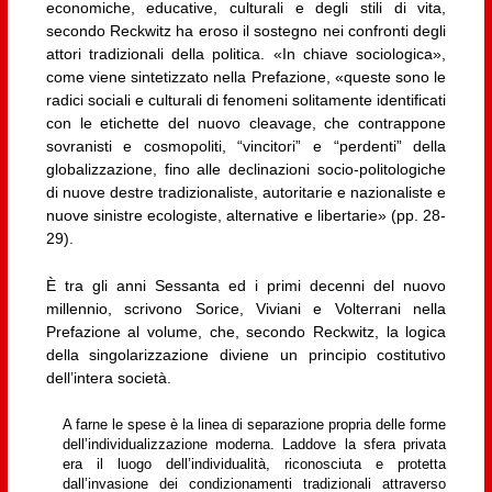
economiche, educative, culturali e degli stili di vita,
secondo Reckwitz ha eroso il sostegno nei confronti degli
attori tradizionali della politica. «In chiave sociologica»,
come viene sintetizzato nella Prefazione, «queste sono le
radici sociali e culturali di fenomeni solitamente identificati
con le etichette del nuovo cleavage, che contrappone
sovranisti e cosmopoliti, “vincitori” e “perdenti” della
globalizzazione, fino alle declinazioni socio-politologiche
di nuove destre tradizionaliste, autoritarie e nazionaliste e
nuove sinistre ecologiste, alternative e libertarie» (pp. 28-
29).
È tra gli anni Sessanta ed i primi decenni del nuovo
millennio, scrivono Sorice, Viviani e Volterrani nella
Prefazione al volume, che, secondo Reckwitz, la logica
della singolarizzazione diviene un principio costitutivo
dell’intera società.
A farne le spese è la linea di separazione propria delle forme
dell’individualizzazione moderna. Laddove la sfera privata
era il luogo dell’individualità, riconosciuta e protetta
dall’invasione dei condizionamenti tradizionali attraverso