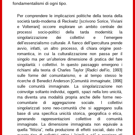
fondamentalismi di ogni tipo.
Per comprendere le implicazioni politiche della teoria della
società tardo-moderna di Reckwitz [scrivono Sorice, Viviani
e Volterrani] occorre esplorare un ambito centrale dei
processi socio-politici della tarda modernità: la
singolarizzazione dei collettivi e l’emergere
dell’essenzialismo culturale. A fianco dell’ipercultura prende
avvio, infatti, un altro processo, di chiara origine post-
romantica, in cui la culturalizzazione non passa per il
singolo ma per un’ulteriore dimensione di pratica del fare
singolarità: i collettivi. In questo passaggio emergono i
richiami alla teoria di Charles Taylor [
Radici dell’io
, 1993]
sulle forme del comunitarismo, e al tempo stesso le
ricerche di Benedict Anderson [
Comunità immaginate
, 1996]
sulle comunità immaginate. La singolarizzazione non
coinvolge soltanto individui, oggetti, spazi nella loro unicità,
ma diventa una modalità propria anche delle forme neo-
comunitarie di aggregazione sociale. I collettivi
singolarizzati sono neo-comunità che si aggregano sulla
base di una specifica unicità storica, geografica o etica,
generando rappresentazioni collettive di comunità
immaginate. La dimensione immaginata non equivale a
quella “fittizia”, nella produzione di effetti sociali, dato che