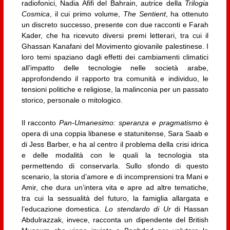
radiofonici, Nadia Afifi del Bahrain, autrice della
Trilogia
Cosmica
, il cui primo volume,
The Sentient
, ha ottenuto
un discreto successo, presente con due racconti e Farah
Kader, che ha ricevuto diversi premi letterari, tra cui il
Ghassan Kanafani del Movimento giovanile palestinese. I
loro temi spaziano dagli effetti dei cambiamenti climatici
all’impatto delle tecnologie nelle società arabe,
approfondendo il rapporto tra comunità e individuo, le
tensioni politiche e religiose, la malinconia per un passato
storico, personale o mitologico.
Il racconto
Pan-Umanesimo: speranza e pragmatismo
è
opera di una coppia libanese e statunitense, Sara Saab e
di Jess Barber, e ha al centro il problema della crisi idrica
e delle modalità con le quali la tecnologia sta
permettendo di conservarla. Sullo sfondo di questo
scenario, la storia d’amore e di incomprensioni tra Mani e
Amir, che dura un’intera vita e apre ad altre tematiche,
tra cui la sessualità del futuro, la famiglia allargata e
l’educazione domestica.
Lo stendardo di Ur
di Hassan
Abdulrazzak, invece, racconta un dipendente del British