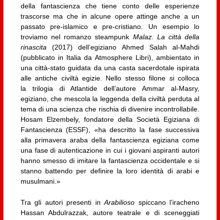
della fantascienza che tiene conto delle esperienze
trascorse ma che in alcune opere attinge anche a un
passato pre-islamico e pre-cristiano. Un esempio lo
troviamo nel romanzo steampunk
Malaz. La città della
rinascita
(2017) dell’egiziano Ahmed Salah al-Mahdi
(pubblicato in Italia da Atmosphere Libri), ambientato in
una città-stato guidata da una casta sacerdotale ispirata
alle antiche civiltà egizie. Nello stesso filone si colloca
la trilogia di Atlantide dell’autore Ammar al-Masry,
egiziano, che mescola la leggenda della civiltà perduta al
tema di una scienza che rischia di divenire incontrollabile.
Hosam Elzembely, fondatore della Società Egiziana di
Fantascienza (ESSF), «ha descritto la fase successiva
alla primavera araba della fantascienza egiziana come
una fase di autenticazione in cui i giovani aspiranti autori
hanno smesso di imitare la fantascienza occidentale e si
stanno battendo per definire la loro identità di arabi e
musulmani.»
Tra gli autori presenti in
Arabilioso
spiccano l’iracheno
Hassan Abdulrazzak, autore teatrale e di sceneggiati