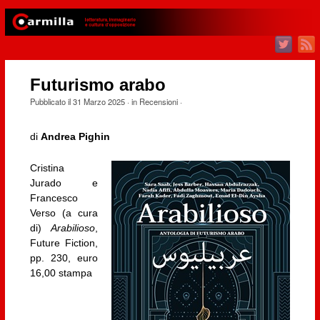
Futurismo arabo
Pubblicato il
31 Marzo 2025
· in
Recensioni
·
di
Andrea Pighin
Cristina
Jurado e
Francesco
Verso (a cura
di)
Arabilioso
,
Future Fiction,
pp. 230, euro
16,00 stampa