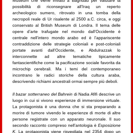
Museum che viene inviato a Baghdad per valutare la
possibilità di riconsegnare all’Iraq un reperto
archeologico
sumero, ritrovato in una tomba della
necropoli reale di Ur risalente al 2500 a.
C.
circa, e oggi
conservato al British Museum di Londra.
Il tema delle
opere d’arte trafugate nel mondo dall’Occidente è
centrale nell’intero mondo arabo ed è l’appariscente
contraddizione delle strategie coloniali e post-coloniali
portate avanti dall’Occidente, e Abdulrazzak lo
interconnette ad altre tematiche tipicamente
fantascientifiche come la pacificazione sociale favorita da
microchip cerebrali. Ma i temi del contemporaneo
incontrano le radici storiche della cultura araba,
descrivendo richiami ancestrali ormai sempre più deboli.
Il bazar sotterraneo del Bahrein
di Nadia Afifi descrive un
luogo in cui si vivono esperienze di immersione virtuale.
La protagonista è una donna che si sta preparando a
morire di tumore vivendo le esperienze di morte di altre
persone registrate con un apparato neuronale. Il suo
secondo racconto compreso nell’antologia è
Esposizione
K
. La protagonista viene risvegliata nel 2354 dopo un