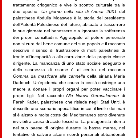
trattamento criogenico e vive lo scontro culturale tra le
due epoche.
Un giorno nella vita di Anmar 20X1
del
palestinese Abdulla Moaswes è la storia del presidente
dell’Autorità Palestinese del futuro, abituato a trascorrere
le sue giornate nel benessere e a ignorare la sofferenza
dei propri concittadini. Aggrappato al potere personale
non si cura del bene comune del suo popolo e il racconto
descrive il senso di frustrazione di molti palestinesi di
fronte all’incapacità o alla corruzione della propria classe
dirigente. La mancanza di uno stato sociale adeguato e
della scarsezza di risorse è al centro del racconto
Gomma da masticare alla cannella
della siriana Maria
Dadouch. Un’epidemia che causa la cecità costringe una
madre a donare i propri organi per poter vaccinare i
propri figli. Nel racconto A
lla Nuova Gerusalemme
di
Farah Kader, palestinese che risiede negli Stati Uniti, è
descritto uno scenario apocalittico in cui il livello dei mari
si è alzato e molte coste del Mediterraneo sono divenute
invivibili a causa di acide tossiche. La protagonista ritorna
nel suo paese di origine durante la bassa marea, nel
tentativo di salvare alcuni ricordi personali abbandonati