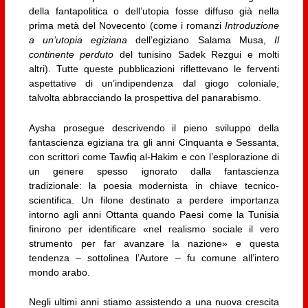
della fantapolitica o dell’utopia fosse diffuso già nella
prima metà del Novecento (come i romanzi
Introduzione
a un’utopia egiziana
dell’egiziano Salama Musa,
Il
continente perduto
del tunisino Sadek Rezgui e molti
altri). Tutte queste pubblicazioni riflettevano le ferventi
aspettative di un’indipendenza dal giogo coloniale,
talvolta abbracciando la prospettiva del panarabismo.
Aysha prosegue descrivendo il pieno sviluppo della
fantascienza egiziana tra gli anni Cinquanta e Sessanta,
con scrittori come Tawfiq al-Hakim e con l’esplorazione di
un genere spesso ignorato dalla fantascienza
tradizionale: la poesia modernista in chiave tecnico-
scientifica. Un filone destinato a perdere importanza
intorno agli anni Ottanta quando Paesi come la Tunisia
finirono per identificare «nel realismo sociale il vero
strumento per far avanzare la nazione» e questa
tendenza – sottolinea l’Autore – fu comune all’intero
mondo arabo.
Negli ultimi anni stiamo assistendo a una nuova crescita