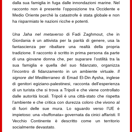
dalla sua famiglia in fuga dalle innondazioni marine. Nel
racconto non è presente l’opposizione tra Occidente e
Medio Oriente perchè la catastrofe è stata globale e non
ha risparmiato le nazioni ricche e potenti.
Una Jaha nel metaverso
di Fadi Zaghmout, che in
Giordania è un attivista per la parità di genere, usa la
fantascienza per ribaltare una realtà della propria
tradizione. Il racconto è scritto in prima persona da parte
di una giovane donna che, per suparare l’ostilità tra la
sua famiglia e quella del suo fidanzato, organizza
l’incontro di fidanzamento in un ambiente virtuale.
Il
signore del Mediterraneo
di Emad El-Din Aysha, inglese
di genitori egiziano-palestinesi, racconta dell’esperienza
di un turista che si trova a Tripoli e che viene controllato
dalle autorità locali. Tripoli è una città-stato che rispetta
l’ambiente e che critica con durezza coloro che vivono al
di fuori delle sue mura. Lo sguardo verso l’UE è
impietoso: una «buffonata» governata da cinici affaristi. Il
Vecchio Continente è descritto come un territorio
socialmente devastato.