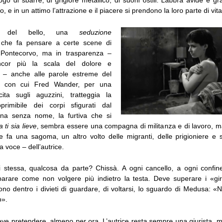
luogo di sbarre, di grigiore metallico, di suoni ostili. Labbra avide e g
o, e in un attimo l’attrazione e il piacere si prendono la loro parte di vita,
mo del bello, una
seduzione
che fa pensare a certe scene di
o Pontecorvo, ma in trasparenza –
cor più la scala del dolore e
le – anche alle parole estreme del
con cui Fred Wander, per una
ita sugli aguzzini, tratteggia la
primibile dei corpi sfigurati dal
na senza nome, la furtiva che si
a ti sia lieve
, sembra essere una compagna di militanza e di lavoro, ma
e fa una sagoma, un altro volto delle migranti, delle prigioniere e s
 voce – dell’autrice.
i stessa, qualcosa da parte? Chissà. A ogni cancello, a ogni confine,
parare come non volgere più indietro la testa. Deve superare i «gir
no dentro i divieti di guardare, di voltarsi, lo sguardo di Medusa: «
o».
eve pretendere, almeno per ora. L’autrice resta sempre una giurista, 