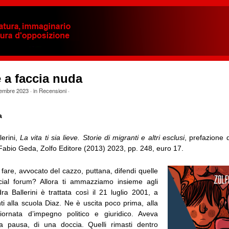
 a faccia nuda
tembre 2023
· in
Recensioni
·
a
lerini,
La vita ti sia lieve. Storie di migranti e altri esclusi
, prefazione 
Fabio Geda, Zolfo Editore (2013) 2023, pp. 248, euro 17.
fare, avvocato del cazzo, puttana, difendi quelle
ial forum? Allora ti ammazziamo insieme agli
dra Ballerini è trattata così il 21 luglio 2001, a
i alla scuola Diaz. Ne è uscita poco prima, alla
iornata d’impegno politico e giuridico. Aveva
a pausa, di una doccia. Quelli rimasti dentro