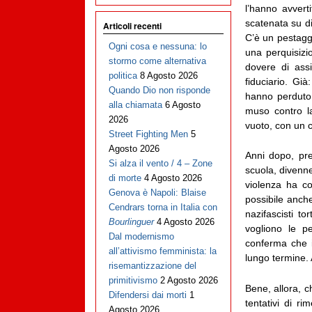
l’hanno avvert
scatenata su di
Articoli recenti
C’è un pestaggi
Ogni cosa e nessuna: lo
una perquisizi
stormo come alternativa
dovere di ass
politica
8 Agosto 2026
fiduciario. Già
Quando Dio non risponde
hanno perduto 
alla chiamata
6 Agosto
muso contro la
2026
vuoto, con un c
Street Fighting Men
5
Agosto 2026
Anni dopo, pre
Si alza il vento / 4 – Zone
scuola, divenn
di morte
4 Agosto 2026
violenza ha co
Genova è Napoli: Blaise
possibile anche
Cendrars torna in Italia con
nazifascisti t
Bourlinguer
4 Agosto 2026
vogliono le p
Dal modernismo
conferma che i
all’attivismo femminista: la
lungo termine. 
risemantizzazione del
primitivismo
2 Agosto 2026
Bene, allora, 
Difendersi dai morti
1
tentativi di r
Agosto 2026