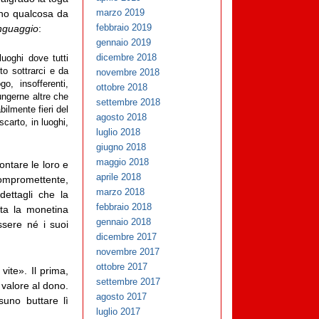
marzo 2019
anno qualcosa da
febbraio 2019
inguaggio
:
gennaio 2019
dicembre 2018
 luoghi dove tutti
to sottrarci e da
novembre 2018
o, insofferenti,
ottobre 2018
ungerne altre che
settembre 2018
ilmente fieri del
agosto 2018
scarto, in luoghi,
luglio 2018
giugno 2018
maggio 2018
ontare le loro e
aprile 2018
ompromettente,
marzo 2018
ettagli che la
febbraio 2018
nta la monetina
gennaio 2018
ssere né i suoi
dicembre 2017
novembre 2017
ottobre 2017
vite». Il prima,
settembre 2017
 valore al dono.
agosto 2017
uno buttare lì
luglio 2017