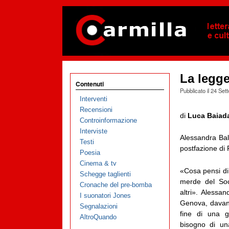
La legge
Contenuti
Pubblicato il
24 Set
Interventi
Recensioni
di
Luca Baiad
Controinformazione
Interviste
Alessandra Bal
Testi
postfazione di 
Poesia
Cinema & tv
«Cosa pensi di 
Schegge taglienti
merde del Soc
Cronache del pre-bomba
altri». Alessan
I suonatori Jones
Genova, davant
Segnalazioni
fine di una g
AltroQuando
bisogno di un