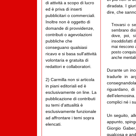
di attività a scopo di lucro
diradata. I giu
ed è priva di inserti
dire, che sann
pubblicitari o commerciali.
Inoltre non è oggetto di
Trovarsi o sen
domande di provvidenze,
sembrano disin
contributi o agevolazioni
dove, poi, s
pubbliche che
insoddisfatti 
mai riescono a
conseguano qualsiasi
posto conquist
ricavo e si basa sull'attività
anche mentali
volontaria e gratuita di
redattori e collaboratori.
Durante un inco
tradurle in a
2) Carmilla non si articola
consegnandola
in piani editoriali ed è
riguardano, di
esclusivamente on line. La
dell’elemosina
pubblicazione di contributi
complici né i su
su temi d'attualità è
esclusivamente funzionale
Un seguito, all
ad affrontare i temi sopra
appunto, spinge
elencati.
Giorgio Gaber
qualcosa e and