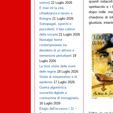
quanti ostacol
uomini)
22 Luglio 2026
spettacolo e i 
E man int la zità,
dopo mille mes
cittadinanza e lavoro a
chiedono di inf
Bologna
21 Luglio 2026
giustizia, intan
Sottopagati, sporchi e
puzzolenti: il lato cattivo
della società
21 Luglio 2026
Nostalgie horror
contemporanee tra
desiderio di un altrove e
riemersioni perturbanti
19
Luglio 2026
Le tristi storie delle morti
delle regine
18 Luglio 2026
Storie di metamorfosi e di
epidemie
17 Luglio 2026
Guerra algoritmica,
sovranità digitale e
costruzione di immaginario
16 Luglio 2026
Elogio dell’eccesso / 11 –