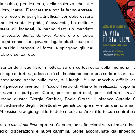
ita subito, per telefono, della violenza che si è
 loro, inermi. È tornata ma non la fanno entrare.
o atroce che per gli atti ufficiali vorrebbe essere
one, lei sente le grida, è avvocata, ha diritto e
istere gli indagati, le hanno dato un mandato
:
avvocato
,
diritto
,
dovere
. Parole che di colpo
ogni senso. La giovane legale sbatte subito il
 realtà: i rapporti di forza la spingono giù nel
alcio e senza rete.
sentando il suo libro, rifletterà su un cortocircuito della memoria: 
e luogo di tortura, adesso c’è chi la chiama come una sede militare: c
nseguenze anche sulle cose, sui luoghi, è una macchia difficile d
 il percorso inverso. Il Piccolo Teatro di Milano fu realizzato, dopo l
orturavano i partigiani. Certo, per recuperi così, per celebrare i
mist
ersone giuste: Giorgio Strehler, Paolo Grassi, il sindaco Antonio 
l tradimento degli intellettuali – giuristi compresi – è un danno ama
Al tossico si aggiunge il furto delle medicine. Anzi, il furto con contrab
che
La vita ti sia lieve
apra su Genova, per affacciarsi su violenze e ind
imedio, disperazioni e nuovi cammini. Storie accomunate dall’impegn