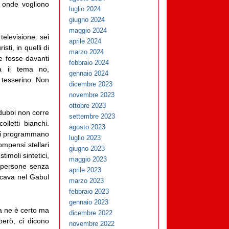
onde vogliono
luglio 2024
giugno 2024
maggio 2024
elevisione: sei
aprile 2024
ti, in quelli di
marzo 2024
e fosse davanti
febbraio 2024
ma il tema no,
gennaio 2024
o tesserino. Non
dicembre 2023
novembre 2023
ottobre 2023
 dubbi non corre
settembre 2023
olletti bianchi.
agosto 2023
chi programmano
luglio 2023
ompensi stellari
giugno 2023
timoli sintetici,
maggio 2023
e persone senza
aprile 2023
ocava nel Gabul
marzo 2023
febbraio 2023
gennaio 2023
sa ne è certo ma
dicembre 2022
però, ci dicono
novembre 2022