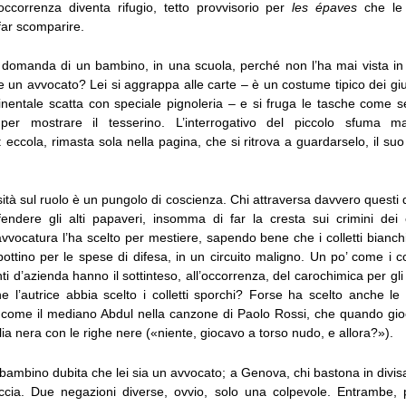
’occorrenza diventa rifugio, tetto provvisorio per
les épaves
che le 
 far scomparire.
 domanda di un bambino, in una scuola, perché non l’ha mai vista in t
e un avvocato? Lei si aggrappa alle carte – è un costume tipico dei giuris
tinentale scatta con speciale pignoleria – e si fruga le tasche come s
 per mostrare il tesserino. L’interrogativo del piccolo sfuma 
eccola, rimasta sola nella pagina, che si ritrova a guardarselo, il su
ità sul ruolo è un pungolo di coscienza. Chi attraversa davvero questi
ifendere gli alti papaveri, insomma di far la cresta sui crimini dei c
avvocatura l’ha scelto per mestiere, sapendo bene che i colletti bian
ottino per le spese di difesa, in un circuito maligno. Un po’ come i c
enti d’azienda hanno il sottinteso, all’occorrenza, del carochimica per gli s
he l’autrice abbia scelto i colletti sporchi? Forse ha scelto anche l
le come il mediano Abdul nella canzone di Paolo Rossi, che quando gi
ia nera con le righe nere («niente, giocavo a torso nudo, e allora?»).
l bambino dubita che lei sia un avvocato; a Genova, chi bastona in divi
ccia. Due negazioni diverse, ovvio, solo una colpevole. Entrambe, 