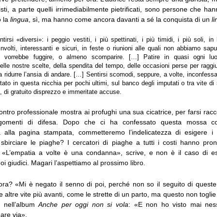
risti, a parte quelli irrimediabilmente pietrificati, sono persone che h
o la
lingua
, sì, ma hanno come ancora davanti a sé la conquista di un
l
tirsi «diversi»: i peggio vestiti, i più spettinati, i più timidi, i più soli, in
volti, interessanti e sicuri, in feste o riunioni alle quali non abbiamo sapu
i vorrebbe fuggire, o almeno scomparire. […] Patire in quasi ogni luog
delle nostre scelte, della spendita del tempo, delle occasioni perse per raggi
 ridurre l’ansia di andare. […] Sentirsi scomodi, seppure, a volte, inconfessab
ato in questa nicchia per pochi ultimi, sul banco degli imputati o tra vite di 
, di gratuito disprezzo e immeritate accuse.
ntro professionale mostra ai profughi una sua cicatrice, per farsi racc
rgomenti di difesa. Dopo che ci ha confessato questa mossa c
 alla pagina stampata, commetteremo l’indelicatezza di esigere i d
 sbirciare le piaghe? I cercatori di piaghe a tutti i costi hanno pro
. «L’empatia a volte è una condanna», scrive, e non è il caso di e
oi giudici. Magari l’aspettiamo al prossimo libro.
ora? «Mi è negato il senno di poi, perché non so il seguito di queste 
 altre vite più avanti, come le strette di un parto, ma questo non toglie
, nell’album
Anche per oggi non si vola
: «E non ho visto mai ness
are via».