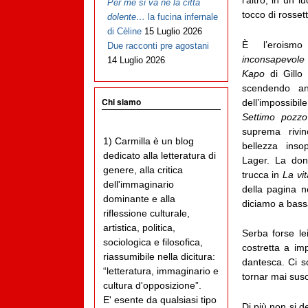
l’altro, in un 
Per me si va ne la città
tocco di rossett
dolente…
la fucina infernale
di Cèline
15 Luglio 2026
È l’erois
Due racconti pre agostani
inconsapevole
14 Luglio 2026
Kapo
di Gill
scendendo an
Chi siamo
dell’impossibi
Settimo pozzo
suprema rivinc
1) Carmilla è un blog
bellezza insop
dedicato alla letteratura di
Lager. La don
genere, alla critica
trucca in
La vit
dell'immaginario
della pagina n
dominante e alla
diciamo a bassa
riflessione culturale,
artistica, politica,
Serba forse le
sociologica e filosofica,
costretta a im
riassumibile nella dicitura:
dantesca. Ci so
“letteratura, immaginario e
tornar mai sus
cultura d'opposizione”.
E' esente da qualsiasi tipo
Di più non si d