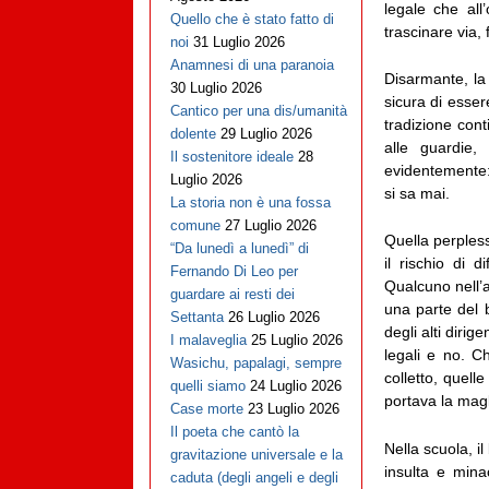
legale che all
Quello che è stato fatto di
trascinare via,
noi
31 Luglio 2026
Anamnesi di una paranoia
Disarmante, la
30 Luglio 2026
sicura di esser
Cantico per una dis/umanità
tradizione con
dolente
29 Luglio 2026
alle guardie,
Il sostenitore ideale
28
evidentemente: 
Luglio 2026
si sa mai.
La storia non è una fossa
comune
27 Luglio 2026
Quella perpless
“Da lunedì a lunedì” di
il rischio di d
Fernando Di Leo per
Qualcuno nell’
guardare ai resti dei
una parte del b
Settanta
26 Luglio 2026
degli alti dirig
I malaveglia
25 Luglio 2026
legali e no. C
Wasichu, papalagi, sempre
colletto, quel
quelli siamo
24 Luglio 2026
portava la magl
Case morte
23 Luglio 2026
Il poeta che cantò la
Nella scuola, i
gravitazione universale e la
insulta e mina
caduta (degli angeli e degli