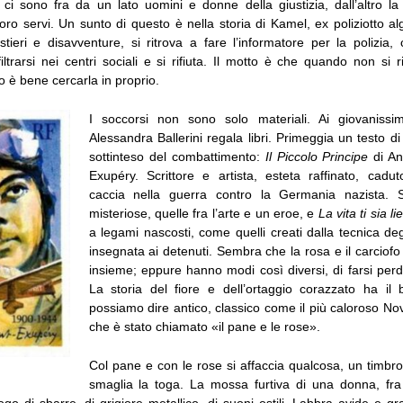
i ci sono fra da un lato uomini e donne della giustizia, dall’altro la
loro servi. Un sunto di questo è nella storia di Kamel, ex poliziotto alge
tieri e disavventure, si ritrova a fare l’informatore per la polizia
iltrarsi nei centri sociali e si rifiuta. Il motto è che quando non si
to è bene cercarla in proprio.
I soccorsi non sono solo materiali. Ai giovanissim
Alessandra Ballerini regala libri. Primeggia un testo d
sottinteso del combattimento:
Il Piccolo Principe
di An
Exupéry. Scrittore e artista, esteta raffinato, cadu
caccia nella guerra contro la Germania nazista. 
misteriose, quelle fra l’arte e un eroe, e
La vita ti sia li
a legami nascosti, come quelli creati dalla tecnica degli
insegnata ai detenuti. Sembra che la rosa e il carciof
insieme; eppure hanno modi così diversi, di farsi perd
La storia del fiore e dell’ortaggio corazzato ha i
possiamo dire antico, classico come il più caloroso No
che è stato chiamato «il pane e le rose».
Col pane e con le rose si affaccia qualcosa, un timbr
smaglia la toga. La mossa furtiva di una donna, fra