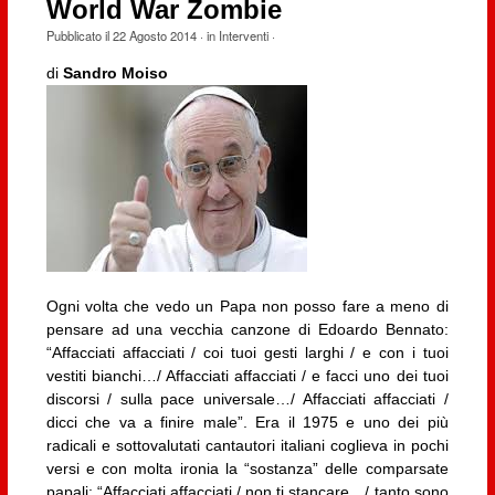
World War Zombie
Pubblicato il
22 Agosto 2014
· in
Interventi
·
di
Sandro Moiso
Ogni volta che vedo un Papa non posso fare a meno di
pensare ad una vecchia canzone di Edoardo Bennato:
“Affacciati affacciati / coi tuoi gesti larghi / e con i tuoi
vestiti bianchi…/ Affacciati affacciati / e facci uno dei tuoi
discorsi / sulla pace universale…/ Affacciati affacciati /
dicci che va a finire male”. Era il 1975 e uno dei più
radicali e sottovalutati cantautori italiani coglieva in pochi
versi e con molta ironia la “sostanza” delle comparsate
papali: “Affacciati affacciati / non ti stancare…/ tanto sono