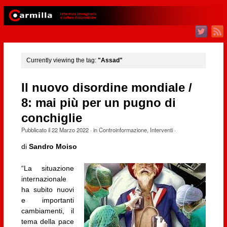
Currently viewing the tag:
"Assad"
Il nuovo disordine mondiale /
8: mai più per un pugno di
conchiglie
Pubblicato il
22 Marzo 2022
· in
Controinformazione
,
Interventi
·
di
Sandro Moiso
“La situazione
internazionale
ha subito nuovi
e importanti
cambiamenti, il
tema della pace