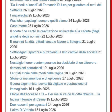
“Da lunedì a lunedì” di Fernando Di Leo per guardare ai resti dei
Settanta
26 Luglio 2026
I malaveglia
25 Luglio 2026
Wasichu, papalagi, sempre quelli siamo
24 Luglio 2026
Case morte
23 Luglio 2026
Il poeta che cantò la gravitazione universale e la caduta (degli
angeli e degli uomini)
22 Luglio 2026
E man int la zità, cittadinanza e lavoro a Bologna
21 Luglio
2026
Sottopagati, sporchi e puzzolenti: il lato cattivo della società
21
Luglio 2026
Nostalgie horror contemporanee tra desiderio di un altrove e
riemersioni perturbanti
19 Luglio 2026
Le tristi storie delle morti delle regine
18 Luglio 2026
Storie di metamorfosi e di epidemie
17 Luglio 2026
Guerra algoritmica, sovranità digitale e costruzione di
immaginario
16 Luglio 2026
Elogio dell’eccesso / 11 –
Per me si va ne la città dolente…
la
fucina infernale di Cèline
15 Luglio 2026
Due racconti pre agostani
14 Luglio 2026
L’altro Di Vittorio
13 Luglio 2026