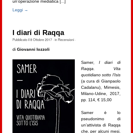
un’operazione mediatica [...]
Leggi →
I diari di Raqqa
Pubblicato il
8 Ottobre 2017
· in
Recensioni
·
di
Giovanni Iozzoli
Samer,
I diari di
Raqqa
.
Vita
quotidiano sotto l’Isis
(a cura di Gianpaolo
Cadalanu), Mimesis,
Milano-Udine, 2017,
pp. 114, € 15,00
Samer è lo
pseudonimo di
un’attivista di Raqqa
che, per alcuni mesi,