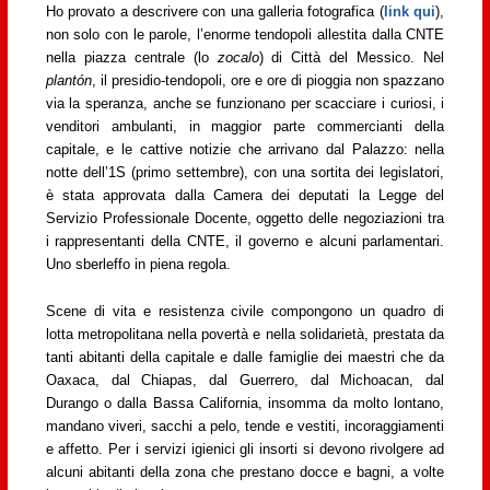
Ho provato a descrivere con una galleria fotografica (
link qui
),
non solo con le parole, l’enorme tendopoli allestita dalla CNTE
nella piazza centrale (lo
zocalo
) di Città del Messico. Nel
plantón
, il presidio-tendopoli, ore e ore di pioggia non spazzano
via la speranza, anche se funzionano per scacciare i curiosi, i
venditori ambulanti, in maggior parte commercianti della
capitale, e le cattive notizie che arrivano dal Palazzo: nella
notte dell’1S (primo settembre), con una sortita dei legislatori,
è stata approvata dalla Camera dei deputati la Legge del
Servizio Professionale Docente, oggetto delle negoziazioni tra
i rappresentanti della CNTE, il governo e alcuni parlamentari.
Uno sberleffo in piena regola.
Scene di vita e resistenza civile compongono un quadro di
lotta metropolitana nella povertà e nella solidarietà, prestata da
tanti abitanti della capitale e dalle famiglie dei maestri che da
Oaxaca, dal Chiapas, dal Guerrero, dal Michoacan, dal
Durango o dalla Bassa California, insomma da molto lontano,
mandano viveri, sacchi a pelo, tende e vestiti, incoraggiamenti
e affetto. Per i servizi igienici gli insorti si devono rivolgere ad
alcuni abitanti della zona che prestano docce e bagni, a volte