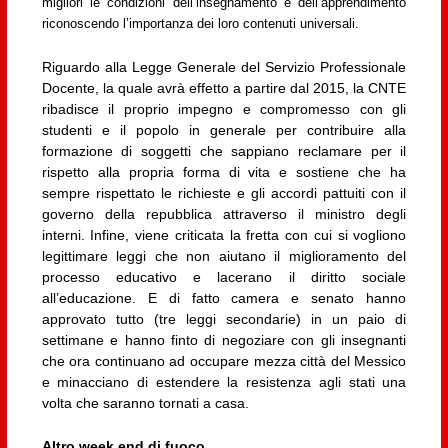
migliori le condizioni dell’insegnamento e dell’apprendimento
riconoscendo l’importanza dei loro contenuti universali.
Riguardo alla Legge Generale del Servizio Professionale
Docente, la quale avrà effetto a partire dal 2015, la CNTE
ribadisce il proprio impegno e compromesso con gli
studenti e il popolo in generale per contribuire alla
formazione di soggetti che sappiano reclamare per il
rispetto alla propria forma di vita e sostiene che ha
sempre rispettato le richieste e gli accordi pattuiti con il
governo della repubblica attraverso il ministro degli
interni. Infine, viene criticata la fretta con cui si vogliono
legittimare leggi che non aiutano il miglioramento del
processo educativo e lacerano il diritto sociale
all’educazione. E di fatto camera e senato hanno
approvato tutto (tre leggi secondarie) in un paio di
settimane e hanno finto di negoziare con gli insegnanti
che ora continuano ad occupare mezza città del Messico
e minacciano di estendere la resistenza agli stati una
volta che saranno tornati a casa.
Altro week end di fuoco