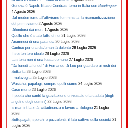
Genova è Napoli: Blaise Cendrars torna in Italia con
Bourlinguer
4 Agosto 2026
Dal modernismo all’attivismo femminista: la risemantizzazione
del primitivismo
2 Agosto 2026
Difendersi dai morti
1 Agosto 2026
Quello che è stato fatto di noi
31 Luglio 2026
Anamnesi di una paranoia
30 Luglio 2026
Cantico per una dis/umanità dolente
29 Luglio 2026
Il sostenitore ideale
28 Luglio 2026
La storia non è una fossa comune
27 Luglio 2026
“Da lunedì a lunedì” di Fernando Di Leo per guardare ai resti dei
Settanta
26 Luglio 2026
I malaveglia
25 Luglio 2026
Wasichu, papalagi, sempre quelli siamo
24 Luglio 2026
Case morte
23 Luglio 2026
Il poeta che cantò la gravitazione universale e la caduta (degli
angeli e degli uomini)
22 Luglio 2026
E man int la zità, cittadinanza e lavoro a Bologna
21 Luglio
2026
Sottopagati, sporchi e puzzolenti: il lato cattivo della società
21
Luglio 2026