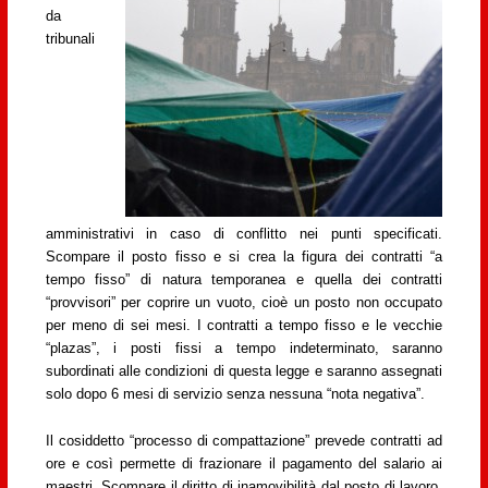
da
tribunali
amministrativi in caso di conflitto nei punti specificati.
Scompare il posto fisso e si crea la figura dei contratti “a
tempo fisso” di natura temporanea e quella dei contratti
“provvisori” per coprire un vuoto, cioè un posto non occupato
per meno di sei mesi. I contratti a tempo fisso e le vecchie
“plazas”, i posti fissi a tempo indeterminato, saranno
subordinati alle condizioni di questa legge e saranno assegnati
solo dopo 6 mesi di servizio senza nessuna “nota negativa”.
Il cosiddetto “processo di compattazione” prevede contratti ad
ore e così permette di frazionare il pagamento del salario ai
maestri. Scompare il diritto di inamovibilità dal posto di lavoro.