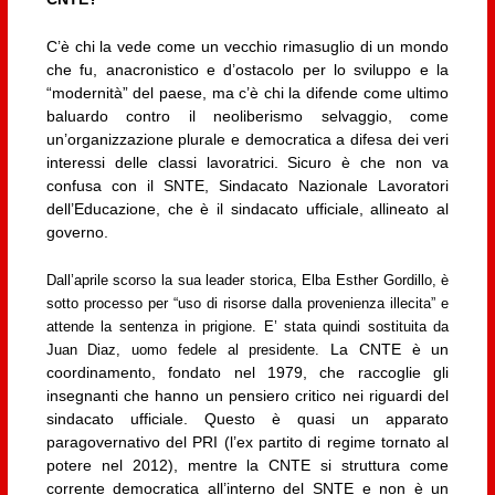
C’è chi la vede come un vecchio rimasuglio di un mondo
che fu, anacronistico e d’ostacolo per lo sviluppo e la
“modernità” del paese, ma c’è chi la difende come ultimo
baluardo contro il neoliberismo selvaggio, come
un’organizzazione plurale e democratica a difesa dei veri
interessi delle classi lavoratrici. Sicuro è che non va
confusa con il SNTE, Sindacato Nazionale Lavoratori
dell’Educazione, che è il sindacato ufficiale, allineato al
governo.
Dall’aprile scorso la sua leader storica, Elba Esther Gordillo, è
sotto processo per “uso di risorse dalla provenienza illecita” e
attende la sentenza in prigione. E’ stata quindi sostituita da
La CNTE è un
Juan Diaz, uomo fedele al presidente.
coordinamento, fondato nel 1979, che raccoglie gli
insegnanti che hanno un pensiero critico nei riguardi del
sindacato ufficiale. Questo è quasi un apparato
paragovernativo del PRI (l’ex partito di regime tornato al
potere nel 2012), mentre la CNTE si struttura come
corrente democratica all’interno del SNTE e non è un