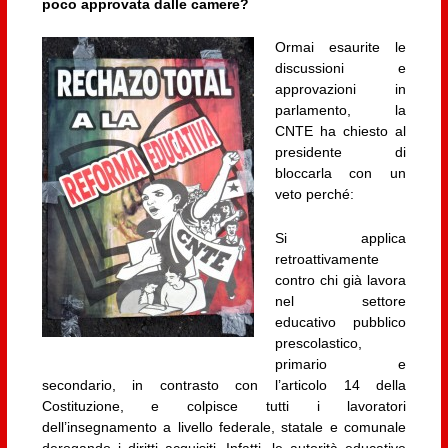
poco approvata dalle camere?
Ormai esaurite le
discussioni e
approvazioni in
parlamento, la
CNTE ha chiesto al
presidente di
bloccarla con un
veto perché:
Si applica
retroattivamente
contro chi già lavora
nel settore
educativo pubblico
prescolastico,
primario e
secondario, in contrasto con l’articolo 14 della
Costituzione, e colpisce tutti i lavoratori
dell’insegnamento a livello federale, statale e comunale
derogando i diritti acquisiti. Infatti, le autorità educative