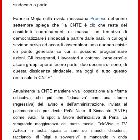
sindacato a parte.
Fabrizio Mejía sulla rivista messicana
Proceso
del primo
settembre spiega che “la CNTE è ciò che resta dei
cosiddetti ‘coordinamenti di massa’, un tentativo di
democratizzare i sindacati a partire dalle basi, in cui ogni
sezione arriva ad accordi assembleari solo quando esiste
un punto generale su cui si possono programmare
azioni. Gli insegnanti, i lavoratori a cottimo ‘jornaleros’ e
alcuni gruppi operai fecero parte, due decenni or sono, di
questa dissidenza sindacale, ma oggi di tutto questo
resta solo la CNTE”.
Attualmente la CNTE mantiene viva l’opposizione alla riforma
educativa, che più che “educativa” pare una riforma
(regressiva) del lavoro e dell’amministrazione, inviata al
parlamento dal presidente Peña Nieto. Il Sindacato (SNTE)
dorme. Anzi, fa spot a favore dell’iniziativa di Peña. La
stragrande maggioranza dei mass media, TeleVisa e TV
Azteca in testa, spara a zero sui maestri dissidenti,
tacciandoli di “pigri e sovversivi” e mandando in onda