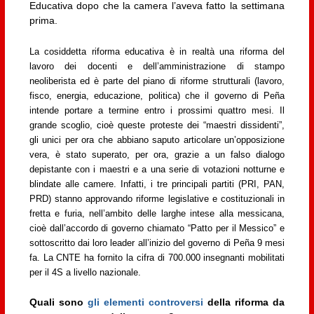
Educativa dopo che la camera l’aveva fatto la settimana
prima.
La cosiddetta riforma educativa è in realtà una riforma del
lavoro dei docenti e dell’amministrazione di stampo
neoliberista ed è parte del piano di riforme strutturali (lavoro,
fisco, energia, educazione, politica) che il governo di Peña
intende portare a termine entro i prossimi quattro mesi. Il
grande scoglio, cioè queste proteste dei “maestri dissidenti”,
gli unici per ora che abbiano saputo articolare un’opposizione
vera, è stato superato, per ora, grazie a un falso dialogo
depistante con i maestri e a una serie di votazioni notturne e
blindate alle camere. Infatti, i tre principali partiti (PRI, PAN,
PRD) stanno approvando riforme legislative e costituzionali in
fretta e furia, nell’ambito delle larghe intese alla messicana,
cioè dall’accordo di governo chiamato “Patto per il Messico” e
sottoscritto dai loro leader all’inizio del governo di Peña 9 mesi
fa. La CNTE ha fornito la cifra di 700.000 insegnanti mobilitati
per il 4S a livello nazionale.
Quali sono
gli elementi controversi
della riforma da