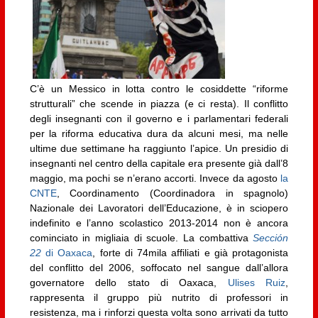
C’è un Messico in lotta contro le cosiddette “riforme
strutturali” che scende in piazza (e ci resta). Il conflitto
degli insegnanti con il governo e i parlamentari federali
per la riforma educativa dura da alcuni mesi, ma nelle
ultime due settimane ha raggiunto l’apice. Un presidio di
insegnanti nel centro della capitale era presente già dall’8
maggio, ma pochi se n’erano accorti. Invece da agosto
la
CNTE
, Coordinamento (Coordinadora in spagnolo)
Nazionale dei Lavoratori dell’Educazione, è in sciopero
indefinito e l’anno scolastico 2013-2014 non è ancora
cominciato in migliaia di scuole. La combattiva
Sección
22
di Oaxaca
, forte di 74mila affiliati e già protagonista
del conflitto del 2006, soffocato nel sangue dall’allora
governatore dello stato di Oaxaca,
Ulises Ruiz
,
rappresenta il gruppo più nutrito di professori in
resistenza, ma i rinforzi questa volta sono arrivati da tutto