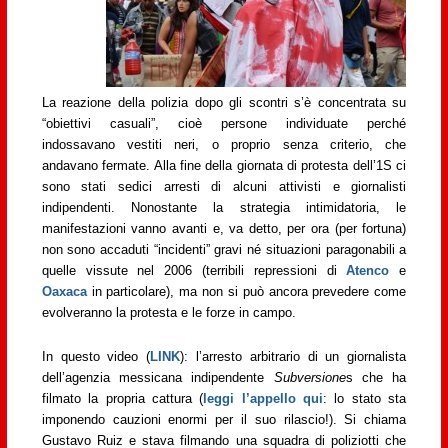
La reazione della polizia dopo gli scontri s’è concentrata su
“obiettivi casuali”, cioè persone individuate perché
indossavano vestiti neri, o proprio senza criterio, che
andavano fermate. Alla fine della giornata di protesta dell’1S ci
sono stati sedici arresti di alcuni attivisti e giornalisti
indipendenti. Nonostante la strategia intimidatoria, le
manifestazioni vanno avanti e, va detto, per ora (per fortuna)
non sono accaduti “incidenti” gravi né situazioni paragonabili a
quelle vissute nel 2006 (terribili repressioni di
Atenco
e
Oaxaca
in particolare), ma non si può ancora prevedere come
evolveranno la protesta e le forze in campo.
In questo video (
LINK
): l’arresto arbitrario di un giornalista
dell’agenzia messicana indipendente
Subversione
s che ha
filmato la propria cattura (
leggi l’appello qui
: lo stato sta
imponendo cauzioni enormi per il suo rilascio!). Si chiama
Gustavo Ruiz e stava filmando una squadra di poliziotti che