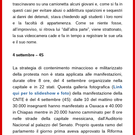
trascinavano su una camionetta alcuni giovani e, come si fa in
questi casi per evitare abusi o addirittura sparizioni e sequestri
ai danni dei detenuti, stava chiedendo agli studenti i loro nomi
e la facoltà di appartenenza. Come se niente fosse,
all’improvviso, si ritrova lui “dall’altra parte”, viene strattonato,
la sua videocamera cade e fa in tempo a registrare le sue urla
e il suo nome.
4 settembre – 4S
La strategia di contenimento minaccioso e militarizzato
della protesta non è stata applicata alle manifestazioni,
durate oltre 8 ore, del 4 settembre organizzate nella
capitale e in 22 stati. Questa galleria fotografica (
Link
qui per lo slideshow e foto
) della manifestazione della
CNTE è del 4 settembre (4S): dalle 10 del mattino oltre
30.000 insegnanti hanno manifestato a Oaxaca e 40.000
in Chiapas mentre in 20.000 hanno camminato per 8 ore
nelle strade della capitale messicana, dall’Auditorio
Nacional al palazzo del Senato. Proprio questa ramo del
parlamento il giorno prima aveva approvato la Riforma