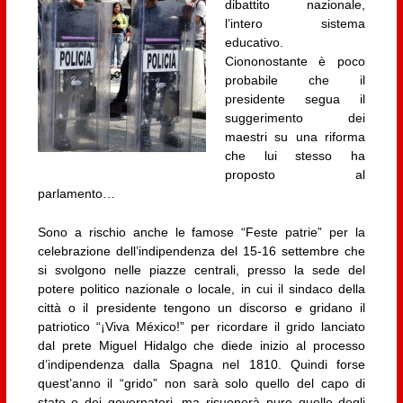
dibattito nazionale,
l’intero sistema
educativo.
Ciononostante è poco
probabile che il
presidente segua il
suggerimento dei
maestri su una riforma
che lui stesso ha
proposto al
parlamento…
Sono a rischio anche le famose “Feste patrie” per la
celebrazione dell’indipendenza del 15-16 settembre che
si svolgono nelle piazze centrali, presso la sede del
potere politico nazionale o locale, in cui il sindaco della
città o il presidente tengono un discorso e gridano il
patriotico “¡Viva México!” per ricordare il grido lanciato
dal prete Miguel Hidalgo che diede inizio al processo
d’indipendenza dalla Spagna nel 1810. Quindi forse
quest’anno il “grido” non sarà solo quello del capo di
stato o dei governatori, ma risuonerà pure quello degli