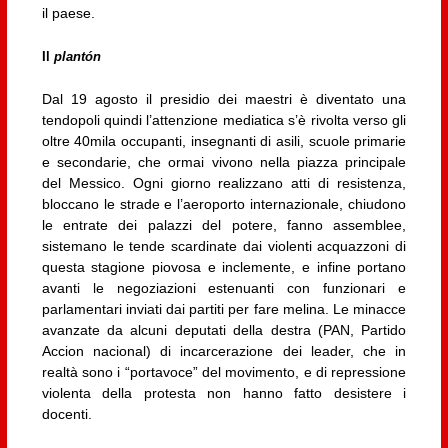
il paese.
Il
plantón
Dal 19 agosto il presidio dei maestri è diventato una
tendopoli quindi l’attenzione mediatica s’è rivolta verso gli
oltre 40mila occupanti, insegnanti di asili, scuole primarie
e secondarie, che ormai vivono nella piazza principale
del Messico. Ogni giorno realizzano atti di resistenza,
bloccano le strade e l’aeroporto internazionale, chiudono
le entrate dei palazzi del potere, fanno assemblee,
sistemano le tende scardinate dai violenti acquazzoni di
questa stagione piovosa e inclemente, e infine portano
avanti le negoziazioni estenuanti con funzionari e
parlamentari inviati dai partiti per fare melina. Le minacce
avanzate da alcuni deputati della destra (PAN, Partido
Accion nacional) di incarcerazione dei leader, che in
realtà sono i “portavoce” del movimento, e di repressione
violenta della protesta non hanno fatto desistere i
docenti.