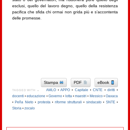
esclusi, quello del lavoro degno, quello della resistenza
pacifica che sfida chi ormai non grida più e s’accontenta
delle promesse.
Stampa
PDF
eBook
AMLO
•
APPO
•
Capitale
•
CNTE
•
diritti
•
TAGGED WITH →
docenti
•
educazione
•
Governo
•
lotta
•
maestri
•
Messico
•
Oaxaca
•
Peña Nieto
•
protesta
•
riforme strutturali
•
sindacato
•
SNTE
•
Storia
•
zocalo