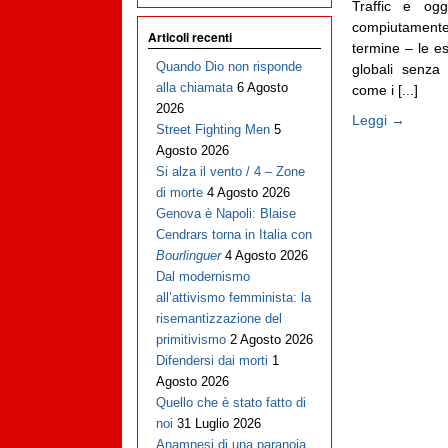
Traffic e ogg
compiutament
Articoli recenti
termine – le e
Quando Dio non risponde
globali senza
alla chiamata
6 Agosto
come i [...]
2026
Leggi →
Street Fighting Men
5
Agosto 2026
Si alza il vento / 4 – Zone
di morte
4 Agosto 2026
Genova è Napoli: Blaise
Cendrars torna in Italia con
Bourlinguer
4 Agosto 2026
Dal modernismo
all’attivismo femminista: la
risemantizzazione del
primitivismo
2 Agosto 2026
Difendersi dai morti
1
Agosto 2026
Quello che è stato fatto di
noi
31 Luglio 2026
Anamnesi di una paranoia