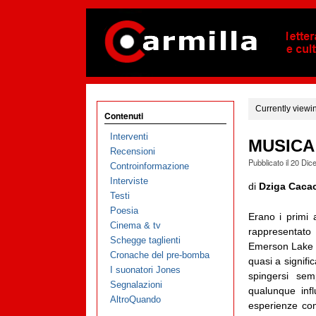
Currently viewi
Contenuti
Interventi
MUSICA 
Recensioni
Pubblicato il
20 Dic
Controinformazione
Interviste
di
Dziga Caca
Testi
Poesia
Erano i primi 
Cinema & tv
rappresentat
Schegge taglienti
Emerson Lake 
Cronache del pre-bomba
quasi a signifi
I suonatori Jones
spingersi sem
Segnalazioni
qualunque infl
AltroQuando
esperienze co