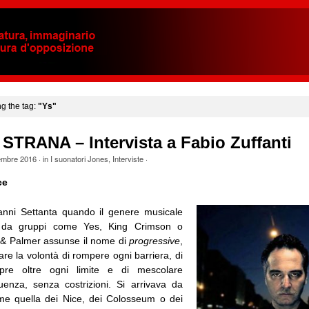
ng the tag:
"Ys"
STRANA – Intervista a Fabio Zuffanti
embre 2016
· in
I suonatori Jones
,
Interviste
·
ce
anni Settanta quando il genere musicale
o da gruppi come Yes, King Crimson o
& Palmer assunse il nome di
progressive
,
care la volontà di rompere ogni barriera, di
pre oltre ogni limite e di mescolare
uenza, senza costrizioni. Si arrivava da
me quella dei Nice, dei Colosseum o dei