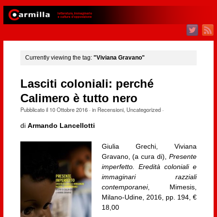
Currently viewing the tag:
"Viviana Gravano"
Lasciti coloniali: perché
Calimero è tutto nero
Pubblicato il
10 Ottobre 2016
· in
Recensioni
,
Uncategorized
·
di
Armando Lancellotti
Giulia Grechi, Viviana
Gravano, (a cura di),
Presente
imperfetto. Eredità coloniali e
immaginari razziali
contemporanei
, Mimesis,
Milano-Udine, 2016, pp. 194, €
18,00