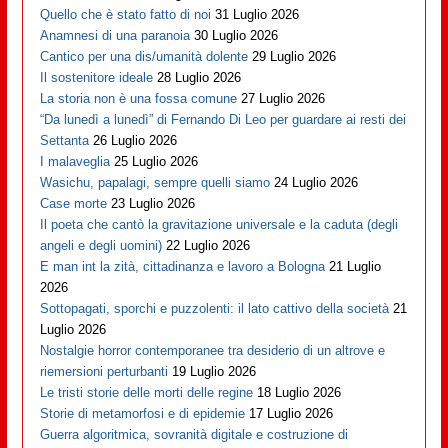
Quello che è stato fatto di noi
31 Luglio 2026
Anamnesi di una paranoia
30 Luglio 2026
Cantico per una dis/umanità dolente
29 Luglio 2026
Il sostenitore ideale
28 Luglio 2026
La storia non è una fossa comune
27 Luglio 2026
“Da lunedì a lunedì” di Fernando Di Leo per guardare ai resti dei
Settanta
26 Luglio 2026
I malaveglia
25 Luglio 2026
Wasichu, papalagi, sempre quelli siamo
24 Luglio 2026
Case morte
23 Luglio 2026
Il poeta che cantò la gravitazione universale e la caduta (degli
angeli e degli uomini)
22 Luglio 2026
E man int la zità, cittadinanza e lavoro a Bologna
21 Luglio
2026
Sottopagati, sporchi e puzzolenti: il lato cattivo della società
21
Luglio 2026
Nostalgie horror contemporanee tra desiderio di un altrove e
riemersioni perturbanti
19 Luglio 2026
Le tristi storie delle morti delle regine
18 Luglio 2026
Storie di metamorfosi e di epidemie
17 Luglio 2026
Guerra algoritmica, sovranità digitale e costruzione di