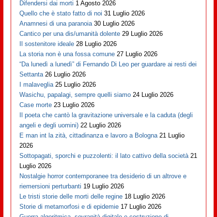
Difendersi dai morti
1 Agosto 2026
Quello che è stato fatto di noi
31 Luglio 2026
Anamnesi di una paranoia
30 Luglio 2026
Cantico per una dis/umanità dolente
29 Luglio 2026
Il sostenitore ideale
28 Luglio 2026
La storia non è una fossa comune
27 Luglio 2026
“Da lunedì a lunedì” di Fernando Di Leo per guardare ai resti dei
Settanta
26 Luglio 2026
I malaveglia
25 Luglio 2026
Wasichu, papalagi, sempre quelli siamo
24 Luglio 2026
Case morte
23 Luglio 2026
Il poeta che cantò la gravitazione universale e la caduta (degli
angeli e degli uomini)
22 Luglio 2026
E man int la zità, cittadinanza e lavoro a Bologna
21 Luglio
2026
Sottopagati, sporchi e puzzolenti: il lato cattivo della società
21
Luglio 2026
Nostalgie horror contemporanee tra desiderio di un altrove e
riemersioni perturbanti
19 Luglio 2026
Le tristi storie delle morti delle regine
18 Luglio 2026
Storie di metamorfosi e di epidemie
17 Luglio 2026
Guerra algoritmica, sovranità digitale e costruzione di