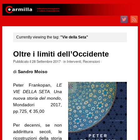
Currently viewing the tag:
"Vie della Seta"
Oltre i limiti dell’Occidente
Pubblicato il
28 Settembre 2017
· in
Interventi
,
Recensioni
·
di
Sandro Moiso
Peter Frankopan,
LE
VIE DELLA SETA. Una
nuova storia del mondo
,
Mondadori 2017,
pp.725, € 35,00
Per decenni, se non
addirittura secoli, le
ricostruzioni della storia