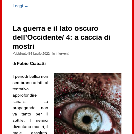
Leggi →
La guerra e il lato oscuro
dell’Occidente/ 4: a caccia di
mostri
Pubblicato il
6 Luglio 2022
· in
Interventi
·
di
Fabio Ciabatti
I periodi bellici non
sembrano adatti al
tentativo
approfondire
l’analisi. La
propaganda non
va tanto per il
sottile. I nemici
diventano mostri, il
male assoluto.