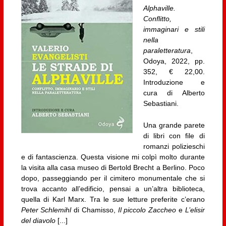
Alphaville.
Conflitto,
immaginari e stili
nella
paraletteratura
,
Odoya, 2022, pp.
352, € 22,00.
Introduzione e
cura di Alberto
Sebastiani.
Una grande parete
di libri con file di
romanzi polizieschi
e di fantascienza. Questa visione mi colpì molto durante
la visita alla casa museo di Bertold Brecht a Berlino. Poco
dopo, passeggiando per il cimitero monumentale che si
trova accanto all’edificio, pensai a un’altra biblioteca,
quella di Karl Marx. Tra le sue letture preferite c’erano
Peter Schlemihl
di Chamisso,
Il piccolo Zaccheo
e
L’elisir
del diavolo
[...]