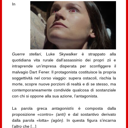
In
Guerre stellari
, Luke Skywalker è strappato alla
quotidiana vita rurale dall’assassinio dei propri zii e
intraprende un’impresa disperata per sconfiggere il
malvagio Dart Fener. Il protagonista costituisce la propria
soggettività nel corso viaggio: supera ostacoli, rischia la
morte, scopre nuove porzioni di realtà e di se stesso, ma
contemporaneamente condivide qualcosa di sostanziale
con chi si oppone alla sua azione, l’antagonista.
La parola greca
antagonistís
è composta dalla
proposizione «contro»
(antí)
e dal sostantivo derivato
dalla parola «lotta»
(agón)
. In questa figura s’incarna
l’
altro
che [...]