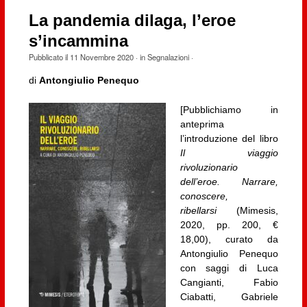
La pandemia dilaga, l’eroe
s’incammina
Pubblicato il
11 Novembre 2020
· in
Segnalazioni
·
di
Antongiulio Penequo
[Pubblichiamo in
anteprima
l’introduzione del libro
Il viaggio
rivoluzionario
dell’eroe. Narrare,
conoscere,
ribellarsi
(Mimesis,
2020, pp. 200, €
18,00), curato da
Antongiulio Penequo
con saggi di Luca
Cangianti, Fabio
Ciabatti, Gabriele