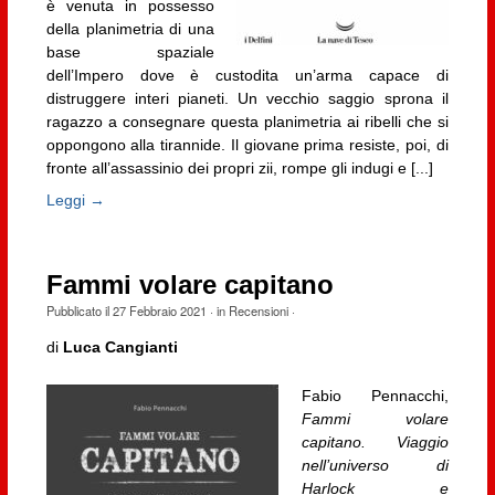
è venuta in possesso
della planimetria di una
base spaziale
dell’Impero dove è custodita un’arma capace di
distruggere interi pianeti. Un vecchio saggio sprona il
ragazzo a consegnare questa planimetria ai ribelli che si
oppongono alla tirannide. Il giovane prima resiste, poi, di
fronte all’assassinio dei propri zii, rompe gli indugi e [...]
Leggi →
Fammi volare capitano
Pubblicato il
27 Febbraio 2021
· in
Recensioni
·
di
Luca Cangianti
Fabio Pennacchi,
Fammi volare
capitano. Viaggio
nell’universo di
Harlock e