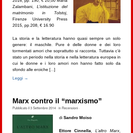
2016, pp. 190, € 20,00 Maria
Zalambani,
L’istituzione del
matrimonio in Tolstoj
,
Firenze University Press
2015, pp.208, € 16.90
La storia e la letteratura hanno quasi sempre un solo
genere: il maschile. Pure è delle donne e dei loro
tormentati amori che soprattutto si racconta. Tuttavia c’è
stato un periodo nella storia e nella letteratura europea in
cui le donne e i loro amori non hanno fatto solo da
sfondo alle eroiche [...]
Leggi →
Marx contro il “marxismo”
Pubblicato il
3 Settembre 2014
· in
Recensioni
·
di
Sandro Moiso
Ettore Cinnella
,
L’altro Marx
,