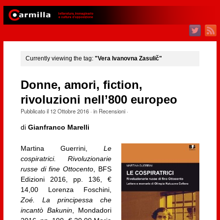
Currently viewing the tag:
"Vera Ivanovna Zasulič"
Donne, amori, fiction,
rivoluzioni nell’800 europeo
Pubblicato il
12 Ottobre 2016
· in
Recensioni
·
di
Gianfranco Marelli
Martina Guerrini,
Le
cospiratrici. Rivoluzionarie
russe di fine Ottocento
, BFS
Edizioni 2016, pp. 136, €
14,00 Lorenza Foschini,
Zoé. La principessa che
incantò Bakunin
, Mondadori