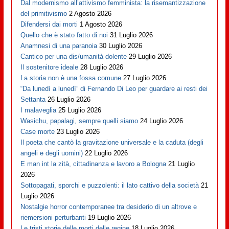
Dal modernismo all’attivismo femminista: la risemantizzazione
del primitivismo
2 Agosto 2026
Difendersi dai morti
1 Agosto 2026
Quello che è stato fatto di noi
31 Luglio 2026
Anamnesi di una paranoia
30 Luglio 2026
Cantico per una dis/umanità dolente
29 Luglio 2026
Il sostenitore ideale
28 Luglio 2026
La storia non è una fossa comune
27 Luglio 2026
“Da lunedì a lunedì” di Fernando Di Leo per guardare ai resti dei
Settanta
26 Luglio 2026
I malaveglia
25 Luglio 2026
Wasichu, papalagi, sempre quelli siamo
24 Luglio 2026
Case morte
23 Luglio 2026
Il poeta che cantò la gravitazione universale e la caduta (degli
angeli e degli uomini)
22 Luglio 2026
E man int la zità, cittadinanza e lavoro a Bologna
21 Luglio
2026
Sottopagati, sporchi e puzzolenti: il lato cattivo della società
21
Luglio 2026
Nostalgie horror contemporanee tra desiderio di un altrove e
riemersioni perturbanti
19 Luglio 2026
Le tristi storie delle morti delle regine
18 Luglio 2026