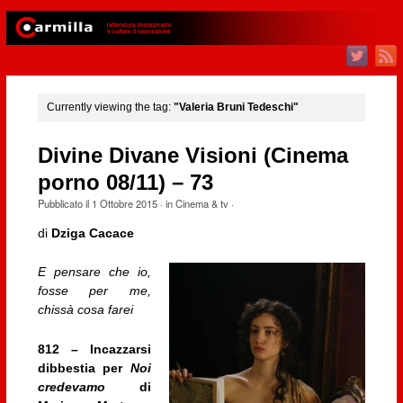
Currently viewing the tag:
"Valeria Bruni Tedeschi"
Divine Divane Visioni (Cinema
porno 08/11) – 73
Pubblicato il
1 Ottobre 2015
· in
Cinema & tv
·
di
Dziga Cacace
E pensare che io,
fosse per me,
chissà cosa farei
812 – Incazzarsi
dibbestia per
Noi
credevamo
di