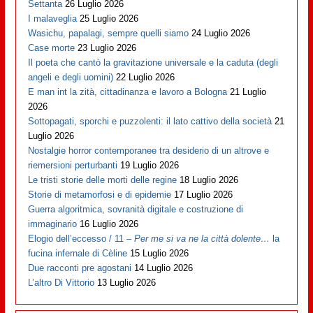
Settanta
26 Luglio 2026
I malaveglia
25 Luglio 2026
Wasichu, papalagi, sempre quelli siamo
24 Luglio 2026
Case morte
23 Luglio 2026
Il poeta che cantò la gravitazione universale e la caduta (degli
angeli e degli uomini)
22 Luglio 2026
E man int la zità, cittadinanza e lavoro a Bologna
21 Luglio
2026
Sottopagati, sporchi e puzzolenti: il lato cattivo della società
21
Luglio 2026
Nostalgie horror contemporanee tra desiderio di un altrove e
riemersioni perturbanti
19 Luglio 2026
Le tristi storie delle morti delle regine
18 Luglio 2026
Storie di metamorfosi e di epidemie
17 Luglio 2026
Guerra algoritmica, sovranità digitale e costruzione di
immaginario
16 Luglio 2026
Elogio dell’eccesso / 11 –
Per me si va ne la città dolente…
la
fucina infernale di Cèline
15 Luglio 2026
Due racconti pre agostani
14 Luglio 2026
L’altro Di Vittorio
13 Luglio 2026