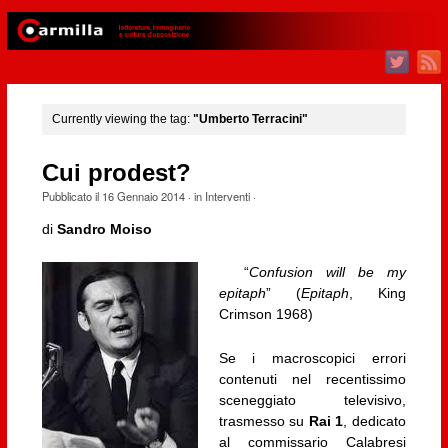
Currently viewing the tag:
"Umberto Terracini"
Cui prodest?
Pubblicato il
16 Gennaio 2014
· in
Interventi
·
di
Sandro Moiso
“
Confusion will be my
epitaph
” (
Epitaph
, King
Crimson 1968)
Se i macroscopici errori
contenuti nel recentissimo
sceneggiato televisivo,
trasmesso su
Rai 1
, dedicato
al commissario Calabresi