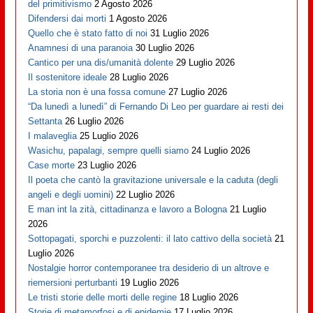
del primitivismo
2 Agosto 2026
Difendersi dai morti
1 Agosto 2026
Quello che è stato fatto di noi
31 Luglio 2026
Anamnesi di una paranoia
30 Luglio 2026
Cantico per una dis/umanità dolente
29 Luglio 2026
Il sostenitore ideale
28 Luglio 2026
La storia non è una fossa comune
27 Luglio 2026
“Da lunedì a lunedì” di Fernando Di Leo per guardare ai resti dei
Settanta
26 Luglio 2026
I malaveglia
25 Luglio 2026
Wasichu, papalagi, sempre quelli siamo
24 Luglio 2026
Case morte
23 Luglio 2026
Il poeta che cantò la gravitazione universale e la caduta (degli
angeli e degli uomini)
22 Luglio 2026
E man int la zità, cittadinanza e lavoro a Bologna
21 Luglio
2026
Sottopagati, sporchi e puzzolenti: il lato cattivo della società
21
Luglio 2026
Nostalgie horror contemporanee tra desiderio di un altrove e
riemersioni perturbanti
19 Luglio 2026
Le tristi storie delle morti delle regine
18 Luglio 2026
Storie di metamorfosi e di epidemie
17 Luglio 2026