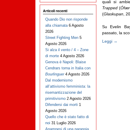
quali si ambi
Trapped
(
Ófær
Articoli recenti
(
Glaskupan
, 20
Quando Dio non risponde
alla chiamata
6 Agosto
Su Evelin Bay
2026
passato, la sco
Street Fighting Men
5
Leggi →
Agosto 2026
Si alza il vento / 4 – Zone
di morte
4 Agosto 2026
Genova è Napoli: Blaise
Cendrars torna in Italia con
Bourlinguer
4 Agosto 2026
Dal modernismo
all’attivismo femminista: la
risemantizzazione del
primitivismo
2 Agosto 2026
Difendersi dai morti
1
Agosto 2026
Quello che è stato fatto di
noi
31 Luglio 2026
Anamnesi di una paranoia