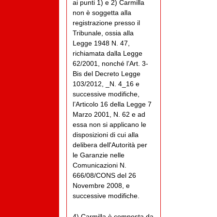
ai punti 1) e 2) Carmilla
non è soggetta alla
registrazione presso il
Tribunale, ossia alla
Legge 1948 N. 47,
richiamata dalla Legge
62/2001, nonché l’Art. 3-
Bis del Decreto Legge
103/2012, _N. 4_16 e
successive modifiche,
l’Articolo 16 della Legge 7
Marzo 2001, N. 62 e ad
essa non si applicano le
disposizioni di cui alla
delibera dell'Autorità per
le Garanzie nelle
Comunicazioni N.
666/08/CONS del 26
Novembre 2008, e
successive modifiche.
4) Carmilla è composta da