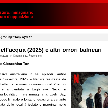
ng the tag:
"Tony Ayres"
ll’acqua (2025) e altri orrori balneari
io 2025
· in
Cinema & tv
,
Recensioni
·
o
e
Gioacchino Toni
visiva australiana in sei episodi
Ombre
e Survivors
, 2025 – Netflix) realizzata da
tratta dal romanzo omonimo del 2020 di
, è ambientata a Eaglehawk Neck, in
a località di mare immaginaria, Evelin Bay.
 luogo liminale e lontano, quasi una variante
ata delle località isolate e marginali nelle