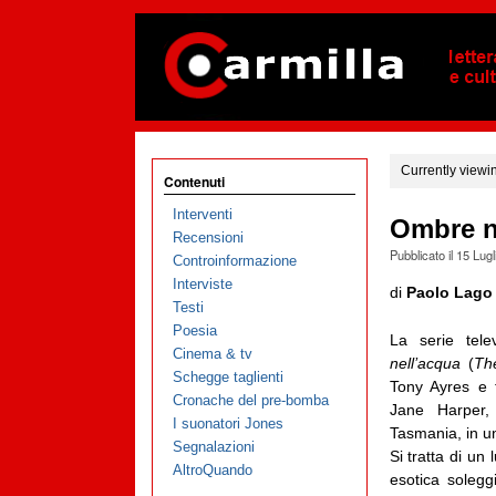
Currently viewi
Contenuti
Interventi
Ombre ne
Recensioni
Pubblicato il
15 Lugl
Controinformazione
Interviste
di
Paolo Lag
Testi
Poesia
La serie tele
Cinema & tv
nell’acqua
(
Th
Schegge taglienti
Tony Ayres e 
Cronache del pre-bomba
Jane Harper
I suonatori Jones
Tasmania, in un
Segnalazioni
Si tratta di un
AltroQuando
esotica soleggi