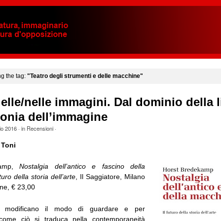
ng the tag:
"Teatro degli strumenti e delle macchine"
 delle/nelle immagini. Dal dominio della 
monia dell’immagine
io 2016
· in
Recensioni
·
 Toni
kamp,
Nostalgia dell’antico e fascino della
uro della storia dell’arte
, Il Saggiatore, Milano
ne, € 23,00
e modificano il modo di guardare e per
ome ciò si traduca nella contemporaneità