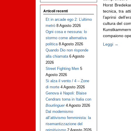
Horst Bredekam
Articoli recenti
tecnica, tra at
l’aprirsi dell
Et in arcade ego 2: L’ultimo
cultura del com
metrò
8 Agosto 2026
Kunstkammern 
Ogni cosa e nessuna: lo
compaiono opere
stormo come alternativa
Leggi →
politica
8 Agosto 2026
Quando Dio non risponde
alla chiamata
6 Agosto
2026
Street Fighting Men
5
Agosto 2026
Si alza il vento / 4 – Zone
di morte
4 Agosto 2026
Genova è Napoli: Blaise
Cendrars torna in Italia con
Bourlinguer
4 Agosto 2026
Dal modernismo
all’attivismo femminista: la
risemantizzazione del
primitivismo
2 Agosto 2026