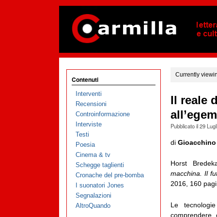
Currently viewi
Contenuti
Interventi
Il reale
Recensioni
all’ege
Controinformazione
Interviste
Pubblicato il
29 Lugl
Testi
di
Gioacchino
Poesia
Cinema & tv
Horst Brede
Schegge taglienti
macchina. Il fut
Cronache del pre-bomba
2016, 160 pagi
I suonatori Jones
Segnalazioni
Le tecnologi
AltroQuando
comprendere c