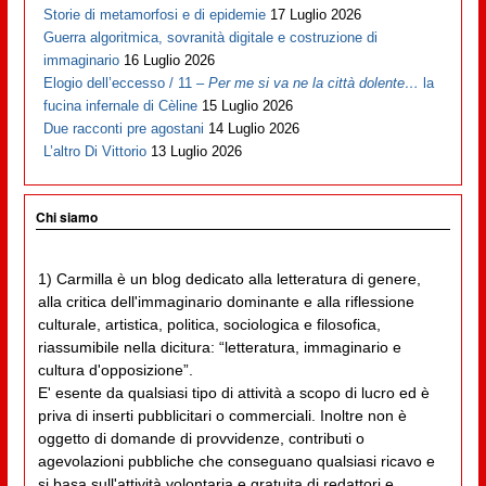
Storie di metamorfosi e di epidemie
17 Luglio 2026
Guerra algoritmica, sovranità digitale e costruzione di
immaginario
16 Luglio 2026
Elogio dell’eccesso / 11 –
Per me si va ne la città dolente…
la
fucina infernale di Cèline
15 Luglio 2026
Due racconti pre agostani
14 Luglio 2026
L’altro Di Vittorio
13 Luglio 2026
Chi siamo
1) Carmilla è un blog dedicato alla letteratura di genere,
alla critica dell'immaginario dominante e alla riflessione
culturale, artistica, politica, sociologica e filosofica,
riassumibile nella dicitura: “letteratura, immaginario e
cultura d'opposizione”.
E' esente da qualsiasi tipo di attività a scopo di lucro ed è
priva di inserti pubblicitari o commerciali. Inoltre non è
oggetto di domande di provvidenze, contributi o
agevolazioni pubbliche che conseguano qualsiasi ricavo e
si basa sull'attività volontaria e gratuita di redattori e