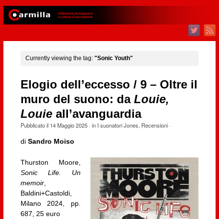
Currently viewing the tag:
"Sonic Youth"
Elogio dell’eccesso / 9 – Oltre il
muro del suono: da
Louie,
Louie
all’avanguardia
Pubblicato il
14 Maggio 2025
· in
I suonatori Jones
,
Recensioni
·
di
Sandro Moiso
Thurston Moore,
Sonic Life. Un
memoir
,
Baldini+Castoldi,
Milano 2024, pp.
687, 25 euro